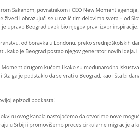
rom Sakanom, povratnikom i CEO New Moment agencije, koji
 živeći i obrazujući se u različitim delovima sveta – od Sl
je upravo Beograd uvek bio njegov pravi izvor inspiracije.
stranstvu, od boravka u Londonu, preko srednjoškolskih dan
rati, kako je Beograd postao njegov generator novih ideja, i 
w Moment drugom kućom i kako su međunarodna iskustva i s
 i šta ga je podstaklo da se vrati u Beograd, kao i šta bi d
vijoj epizodi podkasta!
u okviru ovog kanala nastojaćemo da otvorimo nove mogućnos
aju u Srbiji i promovišemo proces cirkularne migracije a kr