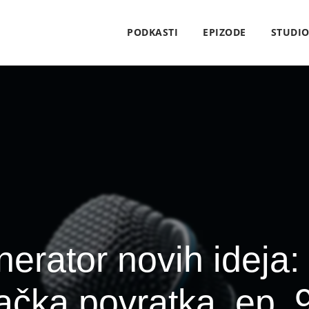
PODKASTI
EPIZODE
STUDI
erator novih ideja:
ačka povratka, ep. 