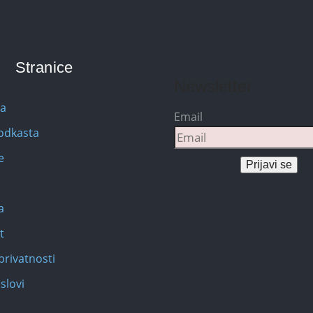
Stranice
Newsletter
na
Email
Podkasta
e
Prijavi se
a
t
privatnosti
slovi