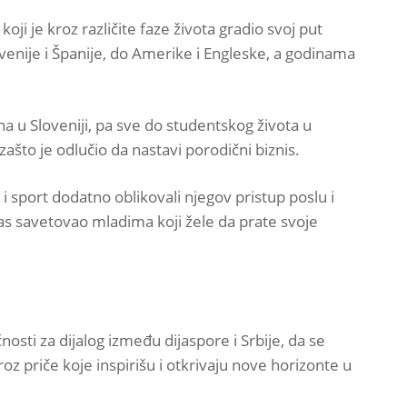
 je kroz različite faze života gradio svoj put
ovenije i Španije, do Amerike i Engleske, a godinama
a u Sloveniji, pa sve do studentskog života u
zašto je odlučio da nastavi porodični biznis.
port dodatno oblikovali njegov pristup poslu i
anas savetovao mladima koji žele da prate svoje
ti za dijalog između dijaspore i Srbije, da se
oz priče koje inspirišu i otkrivaju nove horizonte u