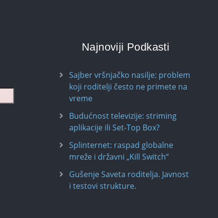
Najnoviji Podkasti
Sajber vršnjačko nasilje: problem
koji roditelji često ne primete na
vreme
Budućnost televizije: striming
aplikacije ili Set-Top Box?
Splinternet: raspad globalne
mreže i državni „Kill Switch“
Gušenje Saveta roditelja. Javnost
i testovi strukture.