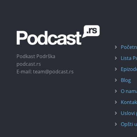
Počet
Podkast Podrška
Lista 
podcast.rs
Epizod
E-mail: team@podcast.rs
Blog
O nam
Kontak
Uslovi 
Opšti u