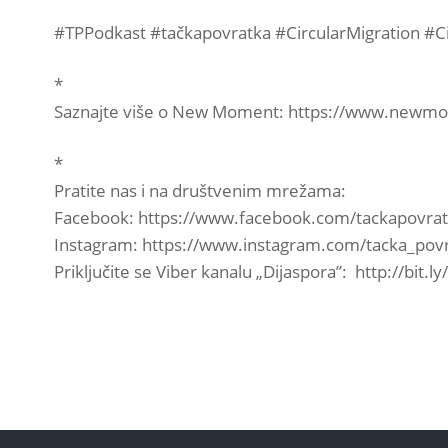
#TPPodkast #tačkapovratka #CircularMigration #C
*
Saznajte više o New Moment: https://www.newm
*
Pratite nas i na društvenim mrežama:
Facebook: https://www.facebook.com/tackapovra
Instagram: https://www.instagram.com/tacka_pov
Priključite se Viber kanalu „Dijaspora”: http://bit.