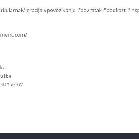
irkularnaMigracija #povezivanje #povratak #podkast #i
oment.com/
tka
ratka
ly/3uhSB3w