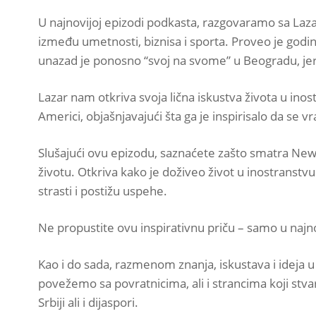
U najnovijoj epizodi podkasta, razgovaramo sa Laza
između umetnosti, biznisa i sporta. Proveo je godine
unazad je ponosno “svoj na svome” u Beogradu, jer 
Lazar nam otkriva svoja lična iskustva života u ino
Americi, objašnjavajući šta ga je inspirisalo da se v
Slušajući ovu epizodu, saznaćete zašto smatra Ne
životu. Otkriva kako je doživeo život u inostranstvu
strasti i postižu uspehe.
Ne propustite ovu inspirativnu priču – samo u najno
Kao i do sada, razmenom znanja, iskustava i ideja 
povežemo sa povratnicima, ali i strancima koji stvar
Srbiji ali i dijaspori.