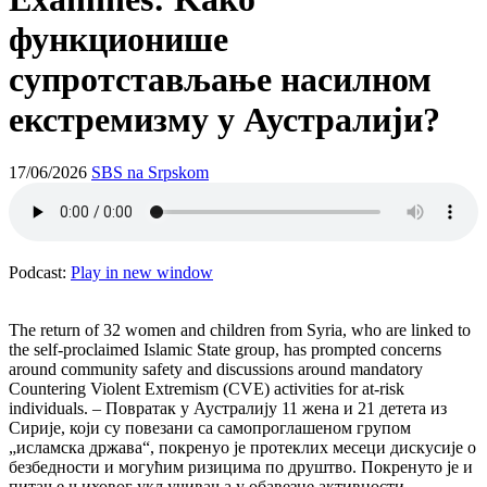
функционише
супротстављање насилном
екстремизму у Аустралији?
17/06/2026
SBS na Srpskom
Podcast:
Play in new window
The return of 32 women and children from Syria, who are linked to
the self-proclaimed Islamic State group, has prompted concerns
around community safety and discussions around mandatory
Countering Violent Extremism (CVE) activities for at-risk
individuals. – Повратак у Аустралију 11 жена и 21 детета из
Сирије, који су повезани са самопроглашеном групом
„исламска држава“, покренуо је протеклих месеци дискусије о
безбедности и могућим ризицима по друштво. Покренуто је и
питање њиховог укључивања у обавезне активности