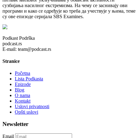
сузбијања насилног екстремизма. На чему се заснивају ови
програми и како се одређује ко треба да учествује у њима, теме
су ове епизоде серијала SBS Examines.
Podkast Podrška
podcast.rs
E-mail: team@podcast.rs
Stranice
Početna
Lista Podkasta
Epizode
Blog
O nama
Kontakt
Uslovi privatnosti
Opšti uslovi
Newsletter
Email