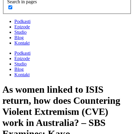
Search in pages
Podkasti
Epizode
Studio
Blog
Kontakt
Podkasti
Epizode
Studio
Blog
Kontakt
As women linked to ISIS
return, how does Countering
Violent Extremism (CVE)
work in Australia? – SBS
Examines: Kако