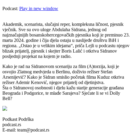
Podcast:
Play in new window
Akademik, scenarista, slučajni reper, kompleksna ličnost, pjesnik
vječnik. Sve su ovo uloge Abdulaha Sidrana, jednog od
najznačajnijih bosanskohercegovačkih pjesnika koji je preminuo 23.
marta 2024. godine i čija djela ostaju u naslijeđe društvu BiH i
regiona. „Ostao je u velikim idejama“, priča Lejli u podcastu njegov
blizak prijatelj, pjesnik i skejter Boris Lalić i otkriva Sidranov
posljednji projekat na kojem je radio.
Kako je rad na Sidranovom scenariju za film (A)torzija, koji je
osvojio Zlatnog medvjeda u Berlinu, doživio režiser Stefan
Arsenijević? Kako je Sidran smislio početak filma Kuduz otkriva
režiser Ademir Kenović, njegov prijatelj od djetinjstva.
Šta o Sidranovoj osobnosti i djelu kažu starije generacije građana
Beograda i Podgorice, te mlađe Sarajeva? Sjećate li se vi Dolly
Bell?
Podkast Podrška
podcast.rs
E-mail: team@podcast.rs