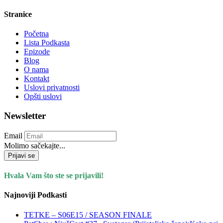
Stranice
Početna
Lista Podkasta
Epizode
Blog
O nama
Kontakt
Uslovi privatnosti
Opšti uslovi
Newsletter
Email
Molimo sačekajte...
Prijavi se
Hvala Vam što ste se prijavili!
Najnoviji Podkasti
TETKE – S06E15 / SEASON FINALE