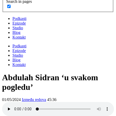
Search in pages
Podkasti
Epizode
Studio
Blog
Kontakt
Podkasti
Epizode
Studio
Blog
Kontakt
Abdulah Sidran ‘u svakom
pogledu’
01/05/2024
Između redova
45:36