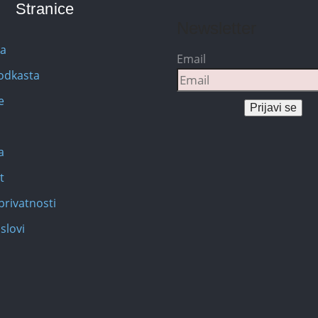
Stranice
Newsletter
na
Email
Podkasta
e
Prijavi se
a
t
privatnosti
slovi