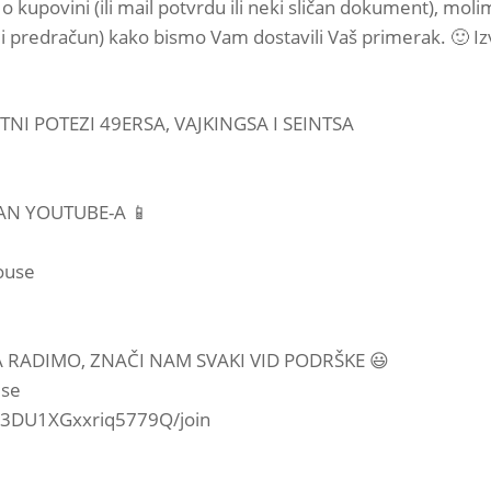
o kupovini (ili mail potvrdu ili neki sličan dokument), mol
 ili predračun) kako bismo Vam dostavili Vaš primerak. 🙂 
TNI POTEZI 49ERSA, VAJKINGSA I SEINTSA
AN YOUTUBE-A 📱
ouse
 RADIMO, ZNAČI NAM SVAKI VID PODRŠKE 😃
use
u3DU1XGxxriq5779Q/join