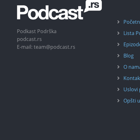
Počet
Podkast Podrška
Lista 
podcast.rs
Epizod
E-mail: team@podcast.rs
Blog
O nam
Kontak
Uslovi 
Opšti u