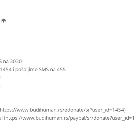
 🌍
S na 3030
1454 i pošaljimo SMS na 455
1
4
j (https://www.budihuman.rs/edonate/sr?user_id=1454)
Pal (https://www.budihuman.rs/paypal/sr/donate?user_id=