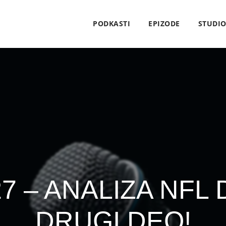
PODKASTI
EPIZODE
STUDI
 227 – ANALIZA NFL
DRUGI DEO!