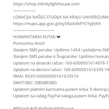
️https://shop.infinitylighthouse.com
—————–
LOKACIJA NAŠEG STUDIJA NA KRAJU UNIVERZUMA
https://maps.app.goo.gl/ey5NxA4hFYCYpJVA9
——————————
HUMANITARNI KUTAK ❤️
Pomozimo Anici!
Slanjem SMS poruke: Upišimo 1454 i pošaljimo SM
Slanjem SMS poruke iz Švajcarske: Upišimo human
Uplatom na dinarski račun: 160-6000001614978-7
Uplatom na devizni račun: 160-6000001616335-7
IBAN: RS35160600000161633574
SWIFT/BIC: DBDBRSBG
Uplatom platnim karticama putem linka: E-donira
Uplatom sa vašeg PayPal naloga putem linka: Pay
#99jardi #nfl #infinitylighthouse