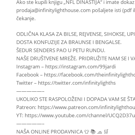
Ako ste kupili knjigu „NFL DINASTIJA“ i imate dokaz 
prodaja@infinitylighthouse.com pošaljete isti (pdf
čekanje.
ODLIČNA KLASA ZA BILSE, REJVENSE, SIHOKSE, UPI
DOSTA KONFUZIJE ZA BRAUNSE I BENGALSE.
ŠEDUR SENDERS PAO U PETU RUNDU.
NAŠE DRUŠTVENE MREŽE. PRIDRUŽITE NAM SE I V
Instagram – https://instagram.com/99jardi
Facebook – https://facebook.com/theinfinitylighth
Twitter – https://twitter.com/infinitylighths
—————–
UKOLIKO STE RASPOLOŽENI I DOPADA VAM SE ŠTA
Patreon: https://www.patreon.com/infinitylightho
YT: https://www.youtube.com/channel/UCQ2D37
—————–
NAŠA ONLINE PRODAVNICA 👕 📚 🧢 🛒