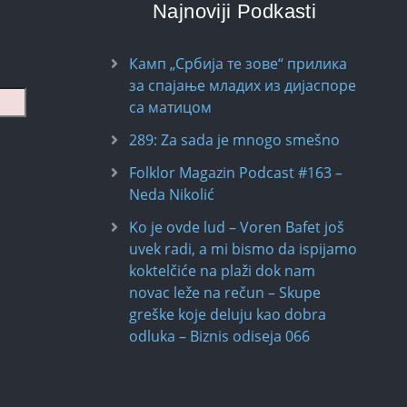
Najnoviji Podkasti
Камп „Србија те зове“ прилика
за спајање младих из дијаспоре
са матицом
289: Za sada je mnogo smešno
Folklor Magazin Podcast #163 –
Neda Nikolić
Ko je ovde lud – Voren Bafet još
uvek radi, a mi bismo da ispijamo
koktelčiće na plaži dok nam
novac leže na rečun – Skupe
greške koje deluju kao dobra
odluka – Biznis odiseja 066