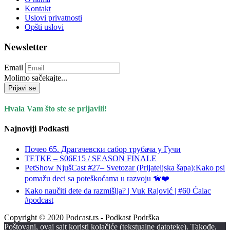
Kontakt
Uslovi privatnosti
Opšti uslovi
Newsletter
Email
Molimo sačekajte...
Prijavi se
Hvala Vam što ste se prijavili!
Najnoviji Podkasti
Почео 65. Драгачевски сабор трубача у Гучи
TETKE – S06E15 / SEASON FINALE
PetShow NjušCast #27– Svetozar (Prijateljska šapa):Kako psi
pomažu deci sa poteškoćama u razvoju 🦮❤️
Kako naučiti dete da razmišlja? | Vuk Rajović | #60 Ćalac
#podcast
Copyright © 2020 Podcast.rs - Podkast Podrška
Poštovani, ovaj sajt koristi kolačiće (tekstualne datoteke). Takođe,