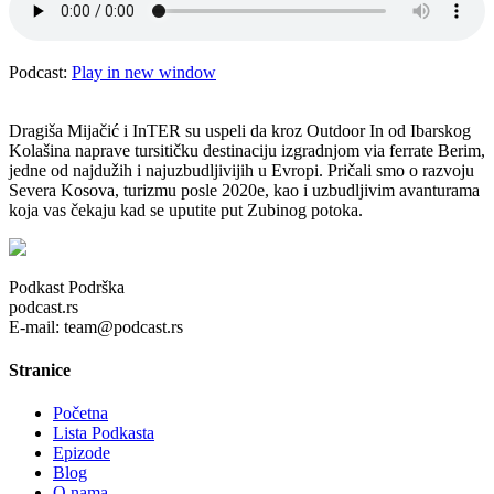
Podcast:
Play in new window
Dragiša Mijačić i InTER su uspeli da kroz Outdoor In od Ibarskog
Kolašina naprave tursitičku destinaciju izgradnjom via ferrate Berim,
jedne od najdužih i najuzbudljivijih u Evropi. Pričali smo o razvoju
Severa Kosova, turizmu posle 2020e, kao i uzbudljivim avanturama
koja vas čekaju kad se uputite put Zubinog potoka.
Podkast Podrška
podcast.rs
E-mail: team@podcast.rs
Stranice
Početna
Lista Podkasta
Epizode
Blog
O nama