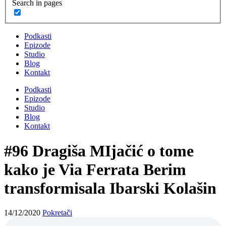
Search in pages
Podkasti
Epizode
Studio
Blog
Kontakt
Podkasti
Epizode
Studio
Blog
Kontakt
#96 Dragiša MIjačić o tome
kako je Via Ferrata Berim
transformisala Ibarski Kolašin
14/12/2020
Pokretači