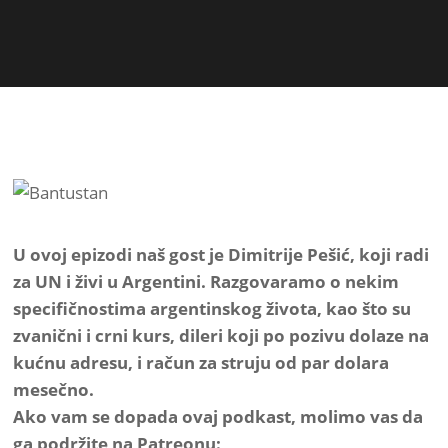
U ovoj epizodi naš gost je Dimitrije Pešić, koji radi
za UN i živi u Argentini. Razgovaramo o nekim
specifičnostima argentinskog života, kao što su
zvanični i crni kurs, dileri koji po pozivu dolaze na
kućnu adresu, i račun za struju od par dolara
mesečno.
Ako vam se dopada ovaj podkast, molimo vas da
ga podržite na Patreonu: