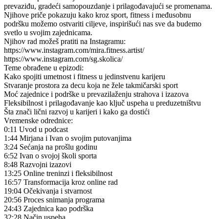
prevaziđu, gradeći samopouzdanje i prilagođavajući se promenama.
Njihove priče pokazuju kako kroz sport, fitness i međusobnu
podršku možemo ostvariti ciljeve, inspirišući nas sve da budemo
svetlo u svojim zajednicama.
Njihov rad možeš pratiti na Instagramu:
https://www.instagram.com/mira.fitness.artist/
https://www.instagram.com/sg.skolica/
Teme obrađene u epizodi:
Kako spojiti umetnost i fitness u jedinstvenu karijeru
Stvaranje prostora za decu koja ne žele takmičarski sport
Moć zajednice i podrške u prevazilaženju strahova i izazova
Fleksibilnost i prilagođavanje kao ključ uspeha u preduzetništvu
Šta znači lični razvoj u karijeri i kako ga dostići
Vremenske odrednice:
0:11 Uvod u podcast
1:44 Mirjana i Ivan o svojim putovanjima
3:24 Sećanja na prošlu godinu
6:52 Ivan o svojoj školi sporta
8:48 Razvojni izazovi
13:25 Online treninzi i fleksibilnost
16:57 Transformacija kroz online rad
19:04 Očekivanja i stvarnost
20:56 Proces snimanja programa
24:43 Zajednica kao podrška
32:28 Način uspeha