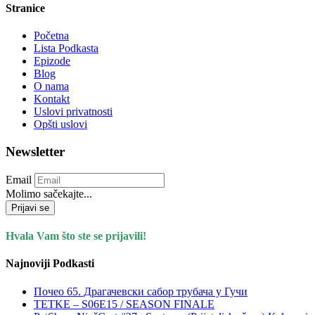
Stranice
Početna
Lista Podkasta
Epizode
Blog
O nama
Kontakt
Uslovi privatnosti
Opšti uslovi
Newsletter
Email
Molimo sačekajte...
Prijavi se
Hvala Vam što ste se prijavili!
Najnoviji Podkasti
Почео 65. Драгачевски сабор трубача у Гучи
TETKE – S06E15 / SEASON FINALE