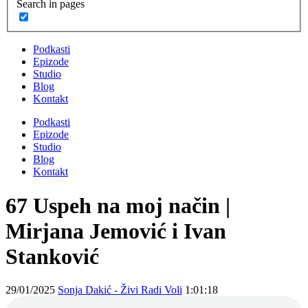
Search in pages
Podkasti
Epizode
Studio
Blog
Kontakt
Podkasti
Epizode
Studio
Blog
Kontakt
67 Uspeh na moj način |
Mirjana Jemović i Ivan
Stanković
29/01/2025
Sonja Dakić - Živi Radi Voli
1:01:18