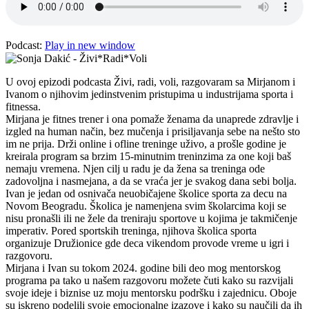
Podcast:
Play in new window
U ovoj epizodi podcasta Živi, radi, voli, razgovaram sa Mirjanom i
Ivanom o njihovim jedinstvenim pristupima u industrijama sporta i
fitnessa.
Mirjana je fitnes trener i ona pomaže ženama da unaprede zdravlje i
izgled na human način, bez mučenja i prisiljavanja sebe na nešto sto
im ne prija. Drži online i ofline treninge uživo, a prošle godine je
kreirala program sa brzim 15-minutnim treninzima za one koji baš
nemaju vremena. Njen cilj u radu je da žena sa treninga ode
zadovoljna i nasmejana, a da se vraća jer je svakog dana sebi bolja.
Ivan je jedan od osnivača neuobičajene školice sporta za decu na
Novom Beogradu. Školica je namenjena svim školarcima koji se
nisu pronašli ili ne žele da treniraju sportove u kojima je takmičenje
imperativ. Pored sportskih treninga, njihova školica sporta
organizuje Družionice gde deca vikendom provode vreme u igri i
razgovoru.
Mirjana i Ivan su tokom 2024. godine bili deo mog mentorskog
programa pa tako u našem razgovoru možete čuti kako su razvijali
svoje ideje i biznise uz moju mentorsku podršku i zajednicu. Oboje
su iskreno podelili svoje emocionalne izazove i kako su naučili da ih