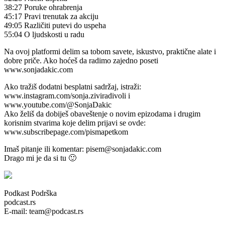
38:27 Poruke ohrabrenja
45:17 Pravi trenutak za akciju
49:05 Različiti putevi do uspeha
55:04 O ljudskosti u radu
Na ovoj platformi delim sa tobom savete, iskustvo, praktične alate i
dobre priče. Ako hoćeš da radimo zajedno poseti
www.sonjadakic.com
Ako tražiš dodatni besplatni sadržaj, istraži:
www.instagram.com/sonja.ziviradivoli i
www.youtube.com/@SonjaDakic
Ako želiš da dobiješ obaveštenje o novim epizodama i drugim
korisnim stvarima koje delim prijavi se ovde:
www.subscribepage.com/pismapetkom
Imaš pitanje ili komentar: pisem@sonjadakic.com
Drago mi je da si tu 🙂
Podkast Podrška
podcast.rs
E-mail: team@podcast.rs