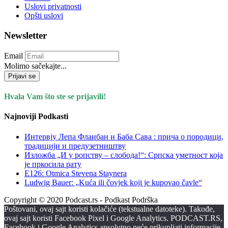
Uslovi privatnosti
Opšti uslovi
Newsletter
Email
Molimo sačekajte...
Prijavi se
Hvala Vam što ste se prijavili!
Najnoviji Podkasti
Интервју Лепа Флаибан и Баба Сава : прича о породици,
традицији и предузетништву
Изложба „И у ропству – слобода!“: Српска уметност која
је пркосила рату
E126: Otmica Stevena Staynera
Ludwig Bauer: „Kuća ili čovjek koji je kupovao čavle“
Copyright © 2020 Podcast.rs - Podkast Podrška
Poštovani, ovaj sajt koristi kolačiće (tekstualne datoteke). Takođe,
ovaj sajt koristi Facebook Pixel i Google Analytics. PODCAST.RS,
Facebook i Google Analytics apsolutno neće prikupljati informacije