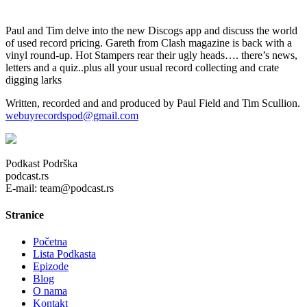
Paul and Tim delve into the new Discogs app and discuss the world
of used record pricing. Gareth from Clash magazine is back with a
vinyl round-up. Hot Stampers rear their ugly heads…. there’s news,
letters and a quiz..plus all your usual record collecting and crate
digging larks
Written, recorded and and produced by Paul Field and Tim Scullion.
webuyrecordspod@gmail.com
Podkast Podrška
podcast.rs
E-mail: team@podcast.rs
Stranice
Početna
Lista Podkasta
Epizode
Blog
O nama
Kontakt