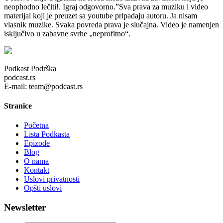
neophodno lečiti!. Igraj odgovorno.”Sva prava za muziku i video
materijal koji je preuzet sa youtube pripadaju autoru. Ja nisam
vlasnik muzike. Svaka povreda prava je slučajna. Video je namenjen
isključivo u zabavne svrhe „neprofitno“.
Podkast Podrška
podcast.rs
E-mail: team@podcast.rs
Stranice
Početna
Lista Podkasta
Epizode
Blog
O nama
Kontakt
Uslovi privatnosti
Opšti uslovi
Newsletter