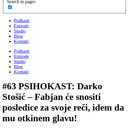
Search in pages
Podkasti
Epizode
Studio
Blog
Kontakt
Podkasti
Epizode
Studio
Blog
Kontakt
#63 PSIHOKAST: Darko
Stošić – Fabjan će snositi
posledice za svoje reči, idem da
mu otkinem glavu!