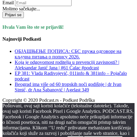
Email
Molimo sačekajte...
Prijavi se
Hvala Vam što ste se prijavili!
Najnoviji Podkasti
ОБЈАШЊЕЊЕ ПОПИСА: СБС пружа одговоре на
кључна питања о попису 2026.
Koja je odgovornost roditelja u prevenciji zavisnosti? |
Aleksandar Janić Jana | #61 Ćalac #podcast
EP 381: Vlada Radivojević, 011info & 381info – Pojačalo
podcast
Beograd ima više od 60 tropskih noći godišnje | dr Ivan
Simić, dr Ana Šabanović | Agelast 349
Copyright © 2020 Podcast.rs - Podkast Podrška
Poštovani, ovaj sajt koristi kolačiće (tekstualne datoteke). Takođe,
ovaj sajt koristi Facebook Pixel i Google Analytics. PODCAST.RS,
Facebook i Google Analytics apsolutno neće prikupljati informacije
o ličnosti posetioca, niti na drugi način omogućiti pristup takvim
informacijama. Klikom ‘’U redu'' prihvatate mehanizam korišćenja
kolačića koji služe za razvoj i poboljšanje naše web stranice, kao i