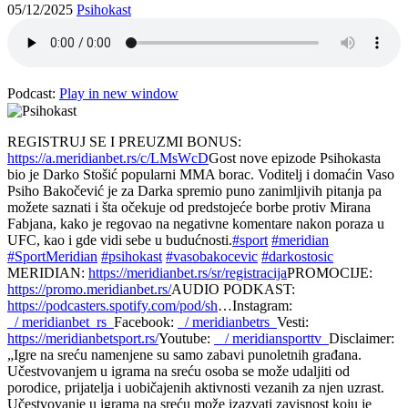
05/12/2025
Psihokast
Podcast:
Play in new window
REGISTRUJ SE I PREUZMI BONUS:
https://a.meridianbet.rs/c/LMsWcD
Gost nove epizode Psihokasta
bio je Darko Stošić popularni MMA borac. Voditelj i domaćin Vaso
Psiho Bakočević je za Darka spremio puno zanimljivih pitanja pa
možete saznati i šta očekuje od predstojeće borbe protiv Mirana
Fabjana, kako je regovao na negativne komentare nakon poraza u
UFC, kao i gde vidi sebe u budućnosti.
#sport
#meridian
#SportMeridian
#psihokast
#vasobakocevic
#darkostosic
MERIDIAN:
https://meridianbet.rs/sr/registracija
PROMOCIJE:
https://promo.meridianbet.rs/
AUDIO PODKAST:
https://podcasters.spotify.com/pod/sh
…Instagram:
/ meridianbet_rs
Facebook:
/ meridianbetrs
Vesti:
https://meridianbetsport.rs/
Youtube:
/ meridiansporttv
Disclaimer:
„Igre na sreću namenjene su samo zabavi punoletnih građana.
Učestvovanjem u igrama na sreću osoba se može udaljiti od
porodice, prijatelja i uobičajenih aktivnosti vezanih za njen uzrast.
Učestvovanje u igrama na sreću može izazvati zavisnost koju je