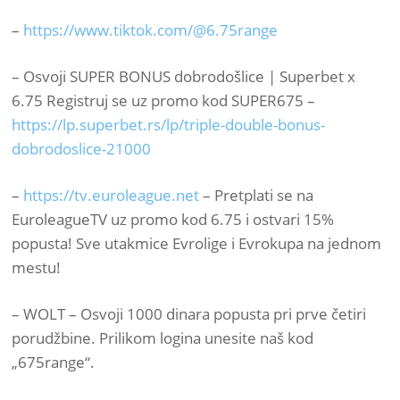
–
https://www.tiktok.com/@6.75range
– Osvoji SUPER BONUS dobrodošlice | Superbet x
6.75 Registruj se uz promo kod SUPER675 –
https://lp.superbet.rs/lp/triple-double-bonus-
dobrodoslice-21000
–
https://tv.euroleague.net
– Pretplati se na
EuroleagueTV uz promo kod 6.75 i ostvari 15%
popusta! Sve utakmice Evrolige i Evrokupa na jednom
mestu!
– WOLT – Osvoji 1000 dinara popusta pri prve četiri
porudžbine. Prilikom logina unesite naš kod
„675range“.