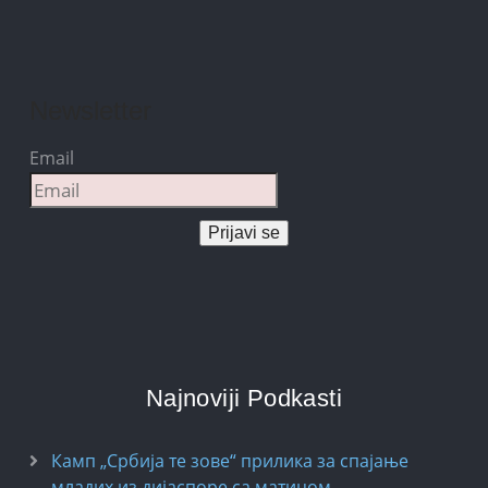
Newsletter
Email
Prijavi se
Najnoviji Podkasti
Камп „Србија те зове“ прилика за спајање
младих из дијаспоре са матицом