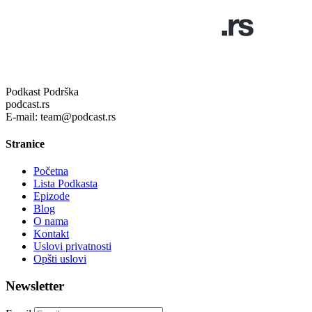
Podkast Podrška
podcast.rs
E-mail: team@podcast.rs
Stranice
Početna
Lista Podkasta
Epizode
Blog
O nama
Kontakt
Uslovi privatnosti
Opšti uslovi
Newsletter