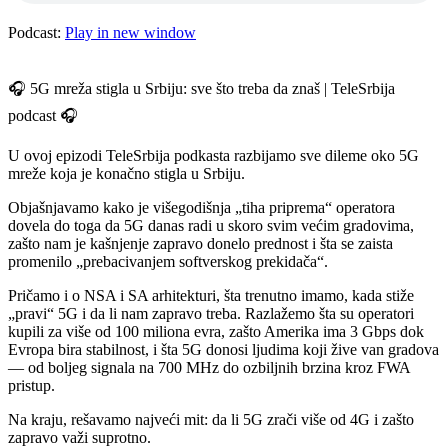
Podcast:
Play in new window
🎧 5G mreža stigla u Srbiju: sve što treba da znaš | TeleSrbija
podcast 🎧
U ovoj epizodi TeleSrbija podkasta razbijamo sve dileme oko 5G
mreže koja je konačno stigla u Srbiju.
Objašnjavamo kako je višegodišnja „tiha priprema“ operatora
dovela do toga da 5G danas radi u skoro svim većim gradovima,
zašto nam je kašnjenje zapravo donelo prednost i šta se zaista
promenilo „prebacivanjem softverskog prekidača“.
Pričamo i o NSA i SA arhitekturi, šta trenutno imamo, kada stiže
„pravi“ 5G i da li nam zapravo treba. Razlažemo šta su operatori
kupili za više od 100 miliona evra, zašto Amerika ima 3 Gbps dok
Evropa bira stabilnost, i šta 5G donosi ljudima koji žive van gradova
— od boljeg signala na 700 MHz do ozbiljnih brzina kroz FWA
pristup.
Na kraju, rešavamo najveći mit: da li 5G zrači više od 4G i zašto
zapravo važi suprotno.