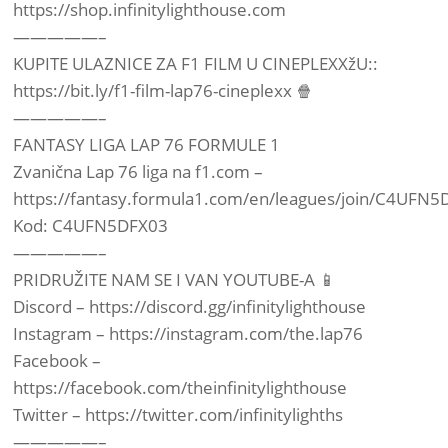
️https://shop.infinitylighthouse.com
—————–
KUPITE ULAZNICE ZA F1 FILM U CINEPLEXXžU::
https://bit.ly/f1-film-lap76-cineplexx 🍿
—————–
FANTASY LIGA LAP 76 FORMULE 1
Zvanična Lap 76 liga na f1.com –
https://fantasy.formula1.com/en/leagues/join/C4UFN
Kod: C4UFN5DFX03
—————–
PRIDRUŽITE NAM SE I VAN YOUTUBE-A 📱
Discord – https://discord.gg/infinitylighthouse
Instagram – https://instagram.com/the.lap76
Facebook –
https://facebook.com/theinfinitylighthouse
Twitter – https://twitter.com/infinitylighths
—————–