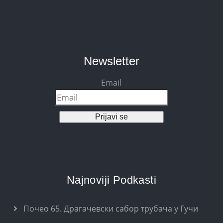
Newsletter
Email
Prijavi se
Najnoviji Podkasti
Почео 65. Драгачевски сабор трубача у Гучи