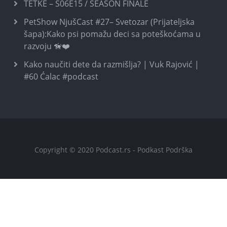
TETKE – S06E15 / SEASON FINALE
PetShow NjušCast #27– Svetozar (Prijateljska
šapa):Kako psi pomažu deci sa poteškoćama u
razvoju 🦮❤️
Kako naučiti dete da razmišlja? | Vuk Rajović |
#60 Ćalac #podcast
Copyright © 2020 Podcast.rs - Podkast Podrška