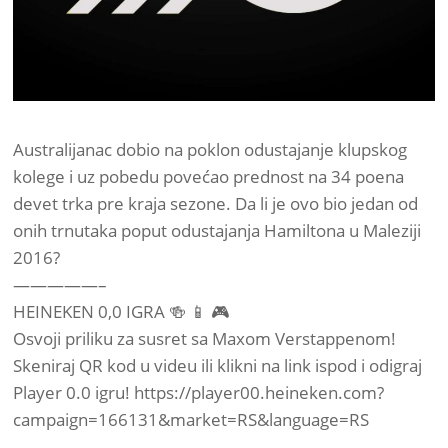
Australijanac dobio na poklon odustajanje klupskog
kolege i uz pobedu povećao prednost na 34 poena
devet trka pre kraja sezone. Da li je ovo bio jedan od
onih trnutaka poput odustajanja Hamiltona u Maleziji
2016?
—————–
HEINEKEN 0,0 IGRA 🍻 📱 🎮
Osvoji priliku za susret sa Maxom Verstappenom!
Skeniraj QR kod u videu ili klikni na link ispod i odigraj
Player 0.0 igru! https://player00.heineken.com?
campaign=166131&market=RS&language=RS
—————–