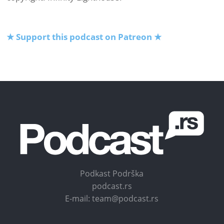
★ Support this podcast on Patreon ★
Podkast Podrška
podcast.rs
E-mail: team@podcast.rs