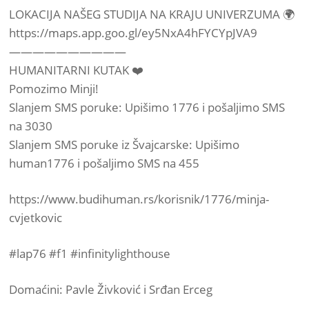
LOKACIJA NAŠEG STUDIJA NA KRAJU UNIVERZUMA 🌍
https://maps.app.goo.gl/ey5NxA4hFYCYpJVA9
——————————
HUMANITARNI KUTAK ❤️
Pomozimo Minji!
Slanjem SMS poruke: Upišimo 1776 i pošaljimo SMS
na 3030
Slanjem SMS poruke iz Švajcarske: Upišimo
human1776 i pošaljimo SMS na 455
https://www.budihuman.rs/korisnik/1776/minja-
cvjetkovic
#lap76 #f1 #infinitylighthouse
Domaćini: Pavle Živković i Srđan Erceg
——————————