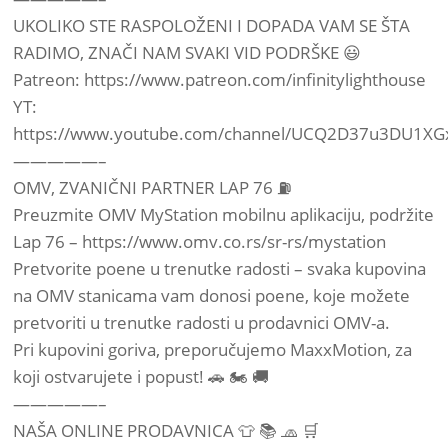
UKOLIKO STE RASPOLOŽENI I DOPADA VAM SE ŠTA
RADIMO, ZNAČI NAM SVAKI VID PODRŠKE 😃
Patreon: https://www.patreon.com/infinitylighthouse
YT:
https://www.youtube.com/channel/UCQ2D37u3DU1XGx
—————–
OMV, ZVANIČNI PARTNER LAP 76 ⛽️
Preuzmite OMV MyStation mobilnu aplikaciju, podržite
Lap 76 – https://www.omv.co.rs/sr-rs/mystation
Pretvorite poene u trenutke radosti – svaka kupovina
na OMV stanicama vam donosi poene, koje možete
pretvoriti u trenutke radosti u prodavnici OMV-a.
Pri kupovini goriva, preporučujemo MaxxMotion, za
koji ostvarujete i popust! 🚗 🏍️ 🚚
—————–
NAŠA ONLINE PRODAVNICA 👕 📚 🧢 🛒