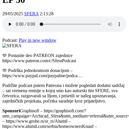
29/05/2025
SFERA
2:13:28
Podcast:
Play in new window
🫶 Postanite deo PATREON zajednice
https://www.patreon.com/c/SferaPodcast
🫶 Podrška jednokratnom donacijom –
https://www.paypal.com/paypalme/podca…
Podržite podcast putem Patreona i možete pogledati dodatni sadržaj
– sat vremena emisije u kojoj smo kao autorski tim SFERE, sva
četvorica, razgovarali sa Iljom, i prisetili se našeg upoznavanja,
zajedničkih projekata, početka saradnje kroz prijateljstvo.
Sponzori
Graphisoft – https://graphisoft.com/?
utm_campaign=Archicad_Sfera&utm_medium=referral&utm_source=
– https://www.grohe.rs/sr_rs/Alumil –
https://www.alumil.com/serbia/homeownersKnauf –