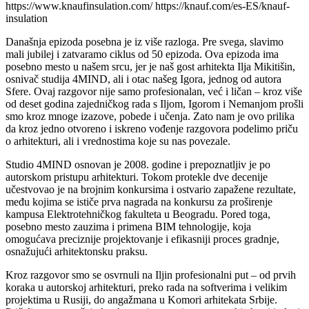
https://www.knaufinsulation.com/ https://knauf.com/es-ES/knauf-
insulation
Današnja epizoda posebna je iz više razloga. Pre svega, slavimo
mali jubilej i zatvaramo ciklus od 50 epizoda. Ova epizoda ima
posebno mesto u našem srcu, jer je naš gost arhitekta Ilja Mikitišin,
osnivač studija 4MIND, ali i otac našeg Igora, jednog od autora
Sfere. Ovaj razgovor nije samo profesionalan, već i ličan – kroz više
od deset godina zajedničkog rada s Iljom, Igorom i Nemanjom prošli
smo kroz mnoge izazove, pobede i učenja. Zato nam je ovo prilika
da kroz jedno otvoreno i iskreno vođenje razgovora podelimo priču
o arhitekturi, ali i vrednostima koje su nas povezale.
Studio 4MIND osnovan je 2008. godine i prepoznatljiv je po
autorskom pristupu arhitekturi. Tokom protekle dve decenije
učestvovao je na brojnim konkursima i ostvario zapažene rezultate,
među kojima se ističe prva nagrada na konkursu za proširenje
kampusa Elektrotehničkog fakulteta u Beogradu. Pored toga,
posebno mesto zauzima i primena BIM tehnologije, koja
omogućava preciznije projektovanje i efikasniji proces gradnje,
osnažujući arhitektonsku praksu.
Kroz razgovor smo se osvrnuli na Iljin profesionalni put – od prvih
koraka u autorskoj arhitekturi, preko rada na softverima i velikim
projektima u Rusiji, do angažmana u Komori arhitekata Srbije.