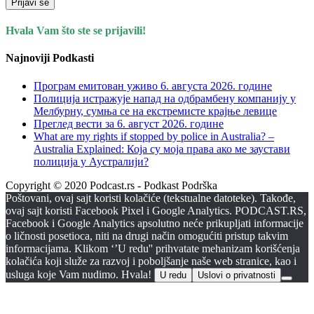
Prijavi se
Hvala Vam što ste se prijavili!
Najnoviji Podkasti
Програм емитован уживо 6. августа 2026. годинe
Полиција истражује напад на одбрамбену компанију у
Мелбурну, сумња се на екстремисте крајње левице
Преглед вести за 6. август 2026. године
What are my rights if stopped by police in Australia? –
Australia Explained: Која су моја права ако ме заустави
полиција у Аустралији?
Copyright © 2020 Podcast.rs - Podkast Podrška
Poštovani, ovaj sajt koristi kolačiće (tekstualne datoteke). Takođe,
ovaj sajt koristi Facebook Pixel i Google Analytics. PODCAST.RS,
Facebook i Google Analytics apsolutno neće prikupljati informacije
o ličnosti posetioca, niti na drugi način omogućiti pristup takvim
informacijama. Klikom ‘’U redu'' prihvatate mehanizam korišćenja
kolačića koji služe za razvoj i poboljšanje naše web stranice, kao i
usluga koje Vam nudimo. Hvala!
U redu
Uslovi o privatnosti