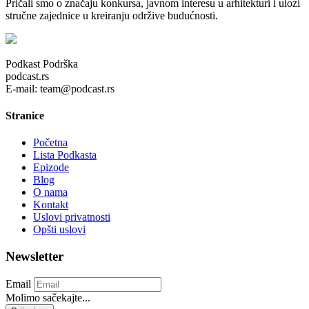
Pričali smo o značaju konkursa, javnom interesu u arhitekturi i ulozi
stručne zajednice u kreiranju održive budućnosti.
Podkast Podrška
podcast.rs
E-mail: team@podcast.rs
Stranice
Početna
Lista Podkasta
Epizode
Blog
O nama
Kontakt
Uslovi privatnosti
Opšti uslovi
Newsletter
Email
Molimo sačekajte...