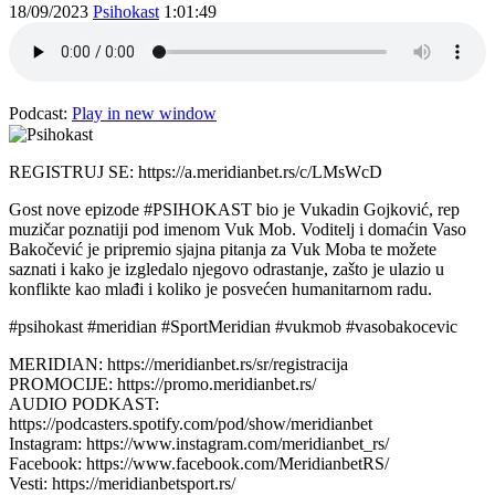
18/09/2023
Psihokast
1:01:49
Podcast:
Play in new window
REGISTRUJ SE: https://a.meridianbet.rs/c/LMsWcD
Gost nove epizode #PSIHOKAST bio je Vukadin Gojković, rep
muzičar poznatiji pod imenom Vuk Mob. Voditelj i domaćin Vaso
Bakočević je pripremio sjajna pitanja za Vuk Moba te možete
saznati i kako je izgledalo njegovo odrastanje, zašto je ulazio u
konflikte kao mlađi i koliko je posvećen humanitarnom radu.
#psihokast #meridian #SportMeridian #vukmob #vasobakocevic
MERIDIAN: https://meridianbet.rs/sr/registracija
PROMOCIJE: https://promo.meridianbet.rs/
AUDIO PODKAST:
https://podcasters.spotify.com/pod/show/meridianbet
Instagram: https://www.instagram.com/meridianbet_rs/
Facebook: https://www.facebook.com/MeridianbetRS/
Vesti: https://meridianbetsport.rs/