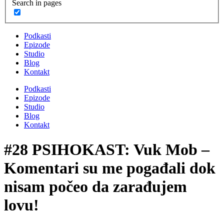
Search in pages
Podkasti
Epizode
Studio
Blog
Kontakt
Podkasti
Epizode
Studio
Blog
Kontakt
#28 PSIHOKAST: Vuk Mob –
Komentari su me pogađali dok
nisam počeo da zarađujem
lovu!