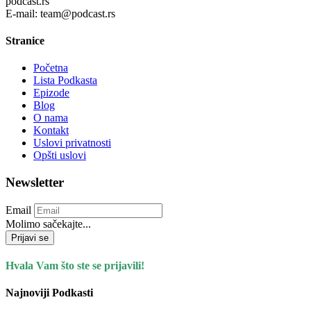
podcast.rs
E-mail: team@podcast.rs
Stranice
Početna
Lista Podkasta
Epizode
Blog
O nama
Kontakt
Uslovi privatnosti
Opšti uslovi
Newsletter
Email
Molimo sačekajte...
Prijavi se
Hvala Vam što ste se prijavili!
Najnoviji Podkasti