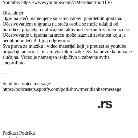
Youtube: https://www.youtube.com/c/MeridianSportTV/
Disclaimer:
„Igre na sreću namenjene su samo zabavi punoletnih građana.
Učestvovanjem u igrama na sreću osoba se može udaljiti od
porodice, prijatelja i uobičajenih aktivnosti vezanih za njen uzrast.
Učestvovanje u igrama na sreću može izazvati zavisnost koju je
neophodno lečiti!. Igraj odgovorno.”
Sva prava za muziku i video materijal koji je preuzet sa youtube
pripadaju autoru. Ja nisam vlasnik muzike. Svaka povreda prava je
slučajna. Video je namenjen isključivo u zabavne svrhe
„neprofitno“.
—
Send in a voice message:
https://podcasters.spotify.com/pod/show/meridianbet/message
Podkast Podrška