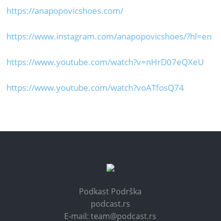
https://anapopovicshoes.com/
https://www.instagram.com/anapopovicshoes/?hl=en
https://www.youtube.com/watch?v=nHrD07eQXeU
https://www.youtube.com/watch?voATfosQ74
Podkast Podrška
podcast.rs
E-mail: team@podcast.rs