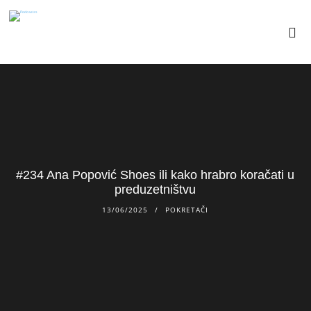
#234 Ana Popović Shoes ili kako hrabro koračati u
preduzetništvu
13/06/2025
POKRETAČI