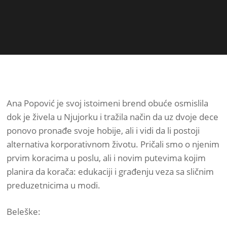
Ana Popović je svoj istoimeni brend obuće osmislila
dok je živela u Njujorku i tražila način da uz dvoje dece
ponovo pronađe svoje hobije, ali i vidi da li postoji
alternativa korporativnom životu. Pričali smo o njenim
prvim koracima u poslu, ali i novim putevima kojim
planira da korača: edukaciji i građenju veza sa sličnim
preduzetnicima u modi.
Beleške: