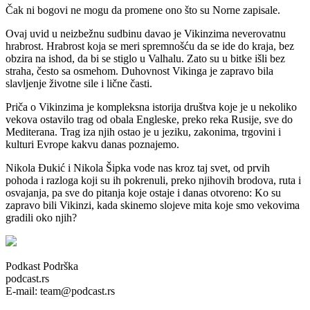
Čak ni bogovi ne mogu da promene ono što su Norne zapisale.
Ovaj uvid u neizbežnu sudbinu davao je Vikinzima neverovatnu
hrabrost. Hrabrost koja se meri spremnošću da se ide do kraja, bez
obzira na ishod, da bi se stiglo u Valhalu. Zato su u bitke išli bez
straha, često sa osmehom. Duhovnost Vikinga je zapravo bila
slavljenje životne sile i lične časti.
Priča o Vikinzima je kompleksna istorija društva koje je u nekoliko
vekova ostavilo trag od obala Engleske, preko reka Rusije, sve do
Mediterana. Trag iza njih ostao je u jeziku, zakonima, trgovini i
kulturi Evrope kakvu danas poznajemo.
Nikola Đukić i Nikola Šipka vode nas kroz taj svet, od prvih
pohoda i razloga koji su ih pokrenuli, preko njihovih brodova, ruta i
osvajanja, pa sve do pitanja koje ostaje i danas otvoreno: Ko su
zapravo bili Vikinzi, kada skinemo slojeve mita koje smo vekovima
gradili oko njih?
Podkast Podrška
podcast.rs
E-mail: team@podcast.rs