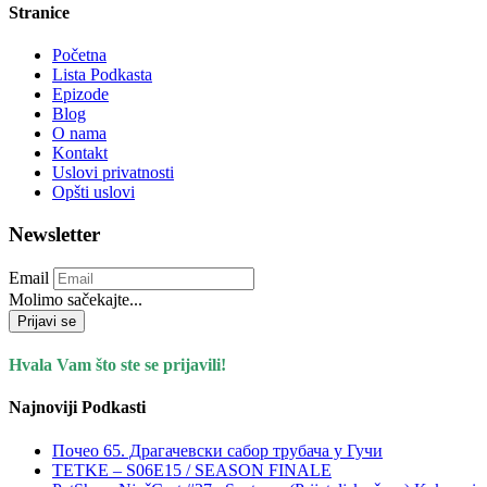
Stranice
Početna
Lista Podkasta
Epizode
Blog
O nama
Kontakt
Uslovi privatnosti
Opšti uslovi
Newsletter
Email
Molimo sačekajte...
Prijavi se
Hvala Vam što ste se prijavili!
Najnoviji Podkasti
Почео 65. Драгачевски сабор трубача у Гучи
TETKE – S06E15 / SEASON FINALE