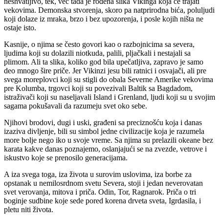
neshvatljivo, tek, već tada je rođena slika Vikinga koja će trajati
vekovima. Demonska stvorenja, skoro pa natprirodna bića, poluljudi
koji dolaze iz mraka, brzo i bez upozorenja, i posle kojih ništa ne
ostaje isto.
Kasnije, o njima se često govori kao o razbojnicima sa severa,
ljudima koji su dolazili niotkuda, palili, pljačkali i nestajali sa
plimom. Ali ta slika, koliko god bila upečatljiva, zapravo je samo
deo mnogo šire priče. Jer Vikinzi jesu bili ratnici i osvajači, ali pre
svega moreplovci koji su stigli do obala Severne Amerike vekovima
pre Kolumba, trgovci koji su povezivali Baltik sa Bagdadom,
istraživači koji su naseljavali Island i Grenland, ljudi koji su u svojim
sagama pokušavali da razumeju svet oko sebe.
Njihovi brodovi, dugi i uski, građeni sa preciznošću koja i danas
izaziva divljenje, bili su simbol jedne civilizacije koja je razumela
more bolje nego iko u svoje vreme. Sa njima su prelazili okeane bez
karata kakve danas poznajemo, oslanjajući se na zvezde, vetrove i
iskustvo koje se prenosilo generacijama.
A iza svega toga, iza života u surovim uslovima, iza borbe za
opstanak u nemilosrdnom svetu Severa, stoji i jedan neverovatan
svet verovanja, mitova i priča. Odin, Tor, Ragnarok. Priča o tri
boginje sudbine koje sede pored korena drveta sveta, Igrdasila, i
pletu niti života.