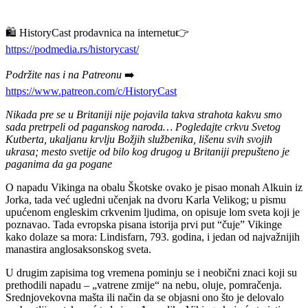
🛍️ HistoryCast prodavnica na internetu👉
https://podmedia.rs/historycast/
Podržite nas i na Patreonu
➡️
https://www.patreon.com/c/HistoryCast
Nikada pre se u Britaniji nije pojavila takva strahota kakvu smo
sada pretrpeli od paganskog naroda… Pogledajte crkvu Svetog
Kutberta, ukaljanu krvlju Božjih službenika, lišenu svih svojih
ukrasa; mesto svetije od bilo kog drugog u Britaniji prepušteno je
paganima da ga pogane
O napadu Vikinga na obalu Škotske ovako je pisao monah Alkuin iz
Jorka, tada već ugledni učenjak na dvoru Karla Velikog; u pismu
upućenom engleskim crkvenim ljudima, on opisuje lom sveta koji je
poznavao. Tada evropska pisana istorija prvi put “čuje” Vikinge
kako dolaze sa mora: Lindisfarn, 793. godina, i jedan od najvažnijih
manastira anglosaksonskog sveta.
U drugim zapisima tog vremena pominju se i neobični znaci koji su
prethodili napadu – „vatrene zmije“ na nebu, oluje, pomračenja.
Srednjovekovna mašta ili način da se objasni ono što je delovalo