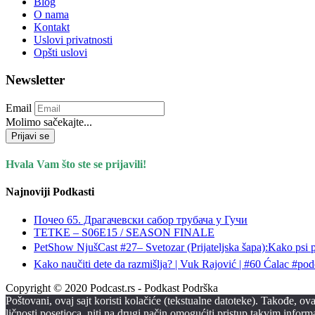
Blog
O nama
Kontakt
Uslovi privatnosti
Opšti uslovi
Newsletter
Email
Molimo sačekajte...
Prijavi se
Hvala Vam što ste se prijavili!
Najnoviji Podkasti
Почео 65. Драгачевски сабор трубача у Гучи
TETKE – S06E15 / SEASON FINALE
PetShow NjušCast #27– Svetozar (Prijateljska šapa):Kako psi
Kako naučiti dete da razmišlja? | Vuk Rajović | #60 Ćalac #pod
Copyright © 2020 Podcast.rs - Podkast Podrška
Poštovani, ovaj sajt koristi kolačiće (tekstualne datoteke). Takođe, 
ličnosti posetioca, niti na drugi način omogućiti pristup takvim infor