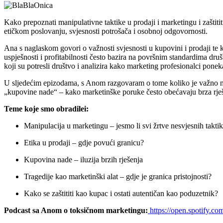
Kako prepoznati manipulativne taktike u prodaji i marketingu i zašt
etičkom poslovanju, svjesnosti potrošača i osobnoj odgovornosti.
Ana s naglaskom govori o važnosti svjesnosti u kupovini i prodaji te 
uspješnosti i profitabilnosti često bazira na površnim standardima druš
koji su potresli društvo i analizira kako marketing profesionalci pone
U sljedećim epizodama, s Anom razgovaram o tome koliko je važno ne i
„kupovine nade“ – kako marketinške poruke često obećavaju brza rješ
Teme koje smo obradilei:
Manipulacija u marketingu – jesmo li svi žrtve nesvjesnih takti
Etika u prodaji – gdje povući granicu?
Kupovina nade – iluzija brzih rješenja
Tragedije kao marketinški alat – gdje je granica pristojnosti?
Kako se zaštititi kao kupac i ostati autentičan kao poduzetnik?
Podcast sa Anom o toksičnom marketingu:
https://open.spoti