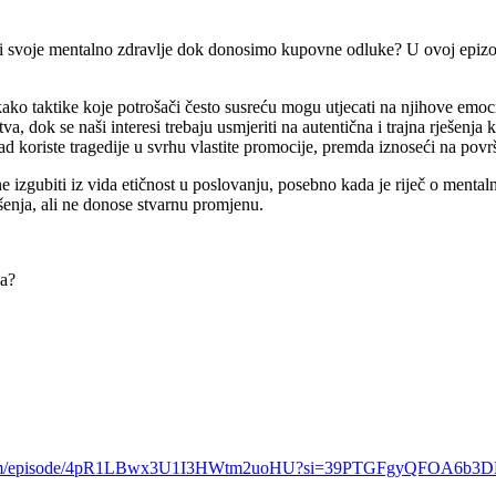
ititi svoje mentalno zdravlje dok donosimo kupovne odluke? U ovoj ep
kako taktike koje potrošači često susreću mogu utjecati na njihove emoc
tva, dok se naši interesi trebaju usmjeriti na autentična i trajna rješenj
kad koriste tragedije u svrhu vlastite promocije, premda iznoseći na po
zgubiti iz vida etičnost u poslovanju, posebno kada je riječ o mental
enja, ali ne donose stvarnu promjenu.
ka?
fy.com/episode/4pR1LBwx3U1I3HWtm2uoHU?si=39PTGFgyQFOA6b3