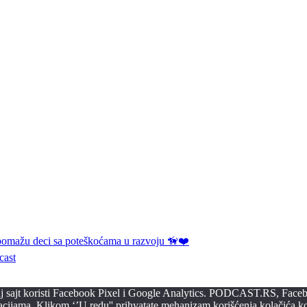
 pomažu deci sa poteškoćama u razvoju 🦮❤️
cast
ovaj sajt koristi Facebook Pixel i Google Analytics. PODCAST.RS, Faceb
macijama. Klikom ‘’U redu'' prihvatate mehanizam korišćenja kolačića koj