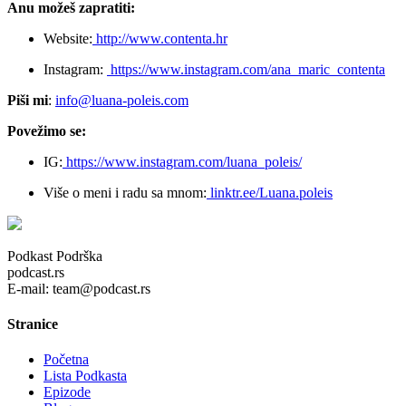
Anu možeš zapratiti:
Website:
http://www.contenta.hr
Instagram:
https://www.instagram.com/ana_maric_contenta
Piši mi
:
info@luana-poleis.com
Povežimo se:
IG:
https://www.instagram.com/luana_poleis/
Više o meni i radu sa mnom:
linktr.ee/Luana.poleis
Podkast Podrška
podcast.rs
E-mail: team@podcast.rs
Stranice
Početna
Lista Podkasta
Epizode