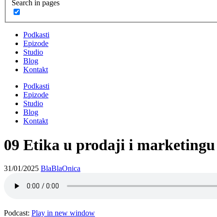
Search in pages
Podkasti
Epizode
Studio
Blog
Kontakt
Podkasti
Epizode
Studio
Blog
Kontakt
09 Etika u prodaji i marketingu 
31/01/2025
BlaBlaOnica
Podcast:
Play in new window