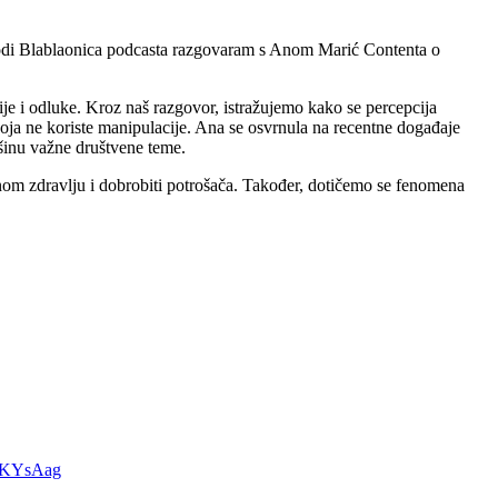
izodi Blablaonica podcasta razgovaram s Anom Marić Contenta o
ije i odluke. Kroz naš razgovor, istražujemo kako se percepcija
a koja ne koriste manipulacije. Ana se osvrnula na recentne događaje
vršinu važne društvene teme.
nom zdravlju i dobrobiti potrošača. Također, dotičemo se fenomena
DKYsAag