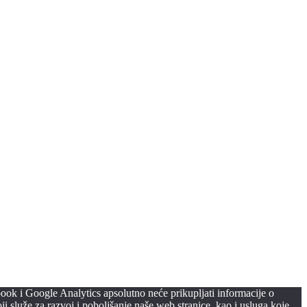
ook i Google Analytics apsolutno neće prikupljati informacije o
i služe za razvoj i poboljšanje naše web stranice, kao i usluga koje