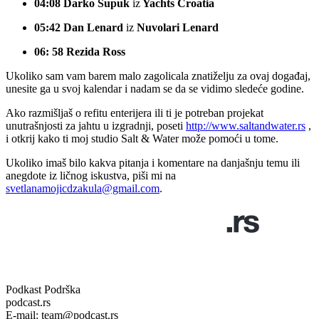
04:08 Darko Šupuk
iz
Yachts Croatia
05:42 Dan Lenard
iz
Nuvolari Lenard
06: 58 Rezida Ross
Ukoliko sam vam barem malo zagolicala znatiželju za ovaj događaj,
unesite ga u svoj kalendar i nadam se da se vidimo sledeće godine.
Ako razmišljaš o refitu enterijera ili ti je potreban projekat
unutrašnjosti za jahtu u izgradnji, poseti
http://www.saltandwater.rs
,
i otkrij kako ti moj studio Salt & Water može pomoći u tome.
Ukoliko imaš bilo kakva pitanja i komentare na danjašnju temu ili
anegdote iz ličnog iskustva, piši mi na
svetlanamojicdzakula@gmail.com
.
Podkast Podrška
podcast.rs
E-mail: team@podcast.rs