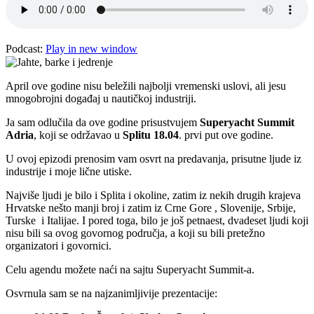
Podcast:
Play in new window
April ove godine nisu beležili najbolji vremenski uslovi, ali jesu
mnogobrojni događaj u nautičkoj industriji.
Ja sam odlučila da ove godine prisustvujem
Superyacht Summit
Adria
, koji se održavao u
Splitu 18.04
. prvi put ove godine.
U ovoj epizodi prenosim vam osvrt na predavanja, prisutne ljude iz
industrije i moje lične utiske.
Najviše ljudi je bilo i Splita i okoline, zatim iz nekih drugih krajeva
Hrvatske nešto manji broj i zatim iz Crne Gore , Slovenije, Srbije,
Turske i Italijae. I pored toga, bilo je još petnaest, dvadeset ljudi koji
nisu bili sa ovog govornog područja, a koji su bili pretežno
organizatori i govornici.
Celu agendu možete naći na sajtu Superyacht Summit-a.
Osvrnula sam se na najzanimljivije prezentacije: