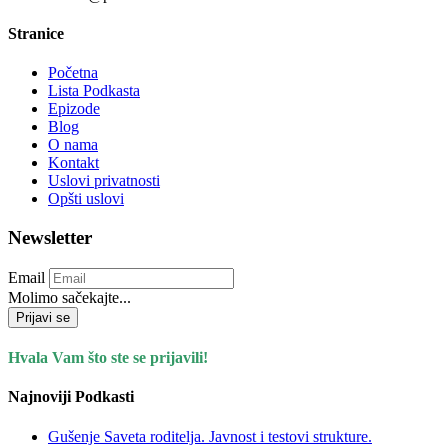
Stranice
Početna
Lista Podkasta
Epizode
Blog
O nama
Kontakt
Uslovi privatnosti
Opšti uslovi
Newsletter
Email
Molimo sačekajte...
Prijavi se
Hvala Vam što ste se prijavili!
Najnoviji Podkasti
Gušenje Saveta roditelja. Javnost i testovi strukture.