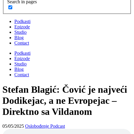
Search in pages
Podkasti
Epizode
Studio
Blog
Contact
Podkasti
Epizode
Studio
Blog
Contact
Stefan Blagić: Čović je najveći
Dodikejac, a ne Evropejac –
Direktno sa Vildanom
05/05/2025
Oslobođenje Podcast