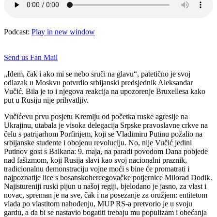
Podcast:
Play in new window
Send us Fan Mail
„Idem, čak i ako mi se nebo sruči na glavu“, patetično je svoj
odlazak u Moskvu potvrdio srbijanski predsjednik Aleksandar
Vučić. Bila je to i njegova reakcija na upozorenje Bruxellesa kako
put u Rusiju nije prihvatljiv.
Vučićevu prvu posjetu Kremlju od početka ruske agresije na
Ukrajinu, utabala je visoka delegacija Srpske pravoslavne crkve na
čelu s patrijarhom Porfirijem, koji se Vladimiru Putinu požalio na
srbijanske studente i obojenu revoluciju. No, nije Vučić jedini
Putinov gost s Balkana: 9. maja, na paradi povodom Dana pobjede
nad fašizmom, koji Rusija slavi kao svoj nacionalni praznik,
tradicionalnu demonstraciju vojne moći s bine će promatrati i
najpoznatije lice s bosanskohercegovačke potjernice Milorad Dodik.
Najistureniji ruski pijun u našoj regiji, bjelodano je jasno, za vlast i
novac, spreman je na sve, čak i na posezanje za oružjem: entitetom
vlada po vlastitom nahođenju, MUP RS-a pretvorio je u svoju
gardu, a da bi se nastavio bogatiti trebaju mu populizam i obećanja