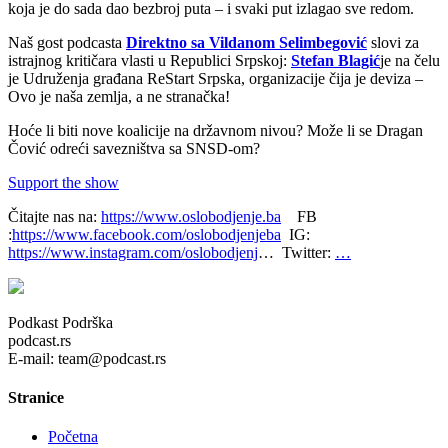
koja je do sada dao bezbroj puta – i svaki put izlagao sve redom.
Naš gost podcasta
Direktno sa Vildanom Selimbegović
slovi za
istrajnog kritičara vlasti u Republici Srpskoj:
Stefan Blagić
je na čelu
je Udruženja građana ReStart Srpska, organizacije čija je deviza –
Ovo je naša zemlja, a ne stranačka!
Hoće li biti nove koalicije na državnom nivou? Može li se Dragan
Čović odreći savezništva sa SNSD-om?
Support the show
Čitajte nas na:
https://www.oslobodjenje.ba
FB
:
https://www.facebook.com/oslobodjenjeba
IG:
https://www.instagram.com/oslobodjenj
… Twitter:
…
Podkast Podrška
podcast.rs
E-mail: team@podcast.rs
Stranice
Početna