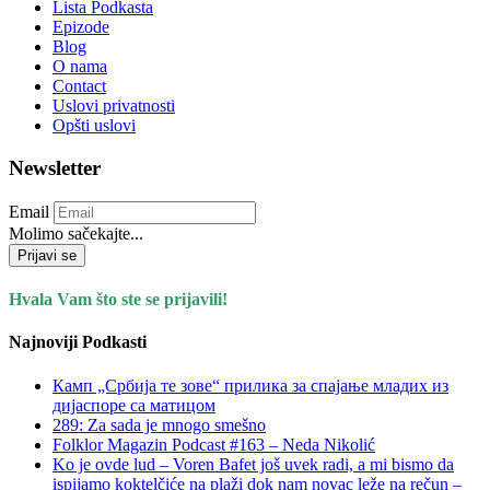
Lista Podkasta
Epizode
Blog
O nama
Contact
Uslovi privatnosti
Opšti uslovi
Newsletter
Email
Molimo sačekajte...
Prijavi se
Hvala Vam što ste se prijavili!
Najnoviji Podkasti
Камп „Србија те зове“ прилика за спајање младих из
дијаспоре са матицом
289: Za sada je mnogo smešno
Folklor Magazin Podcast #163 – Neda Nikolić
Ko je ovde lud – Voren Bafet još uvek radi, a mi bismo da
ispijamo koktelčiće na plaži dok nam novac leže na rečun –