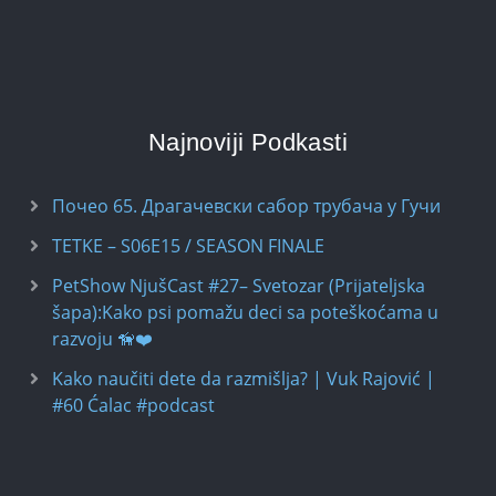
Najnoviji Podkasti
Почео 65. Драгачевски сабор трубача у Гучи
TETKE – S06E15 / SEASON FINALE
PetShow NjušCast #27– Svetozar (Prijateljska
šapa):Kako psi pomažu deci sa poteškoćama u
razvoju 🦮❤️
Kako naučiti dete da razmišlja? | Vuk Rajović |
#60 Ćalac #podcast