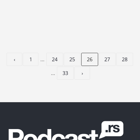
READ MORE
…
‹
1
24
25
26
27
28
…
33
›