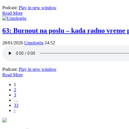
Podcast:
Play in new window
Read More
63: Burnout na poslu – kada radno vreme p
28/01/2026
Umologija
24:52
Podcast:
Play in new window
Read More
1
2
3
…
33
›