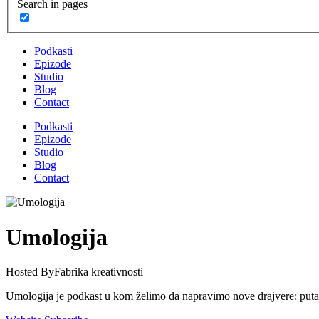
Search in pages
Podkasti
Epizode
Studio
Blog
Contact
Podkasti
Epizode
Studio
Blog
Contact
Umologija
Hosted By
Fabrika kreativnosti
Umologija je podkast u kom želimo da napravimo nove drajvere: putanje 