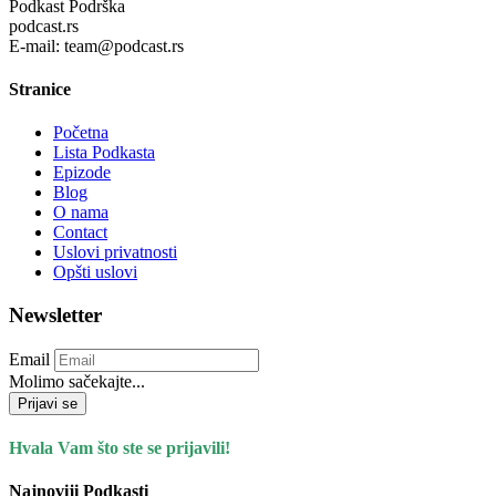
Podkast Podrška
podcast.rs
E-mail: team@podcast.rs
Stranice
Početna
Lista Podkasta
Epizode
Blog
O nama
Contact
Uslovi privatnosti
Opšti uslovi
Newsletter
Email
Molimo sačekajte...
Prijavi se
Hvala Vam što ste se prijavili!
Najnoviji Podkasti