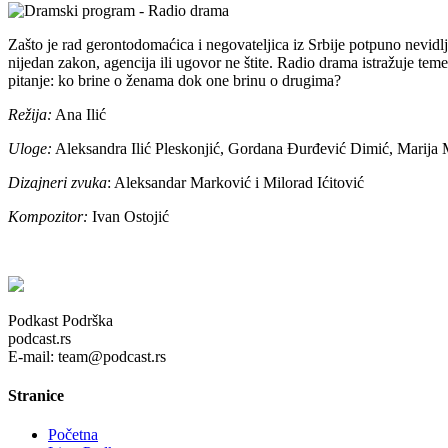
Zašto je rad gerontodomaćica i negovateljica iz Srbije potpuno nevidlj
nijedan zakon, agencija ili ugovor ne štite. Radio drama istražuje teme
pitanje: ko brine o ženama dok one brinu o drugima?
Režija:
Ana Ilić
Uloge:
Aleksandra Ilić Pleskonjić, Gordana Đurđević Dimić, Marija
Dizajneri zvuka
: Aleksandar Marković i Milorad Ićitović
Kompozitor:
Ivan Ostojić
Podkast Podrška
podcast.rs
E-mail: team@podcast.rs
Stranice
Početna