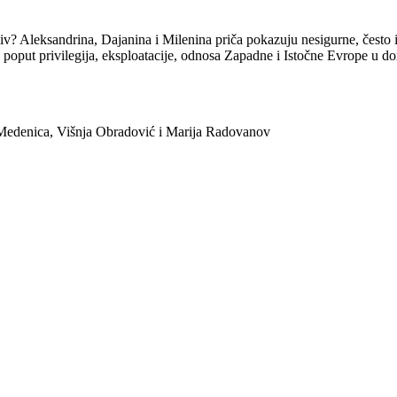
iv? Aleksandrina, Dajanina i Milenina priča pokazuju nesigurne, često i
 poput privilegija, eksploatacije, odnosa Zapadne i Istočne Evrope u domen
 Medenica, Višnja Obradović i Marija Radovanov