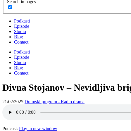
Search in pages
Podkasti
Epizode
Studio
Blog
Contact
Podkasti
Epizode
Studio
Blog
Contact
Divna Stojanov – Nevidljiva bri
21/02/2025
Dramski program - Radio drama
Podcast:
Play in new window