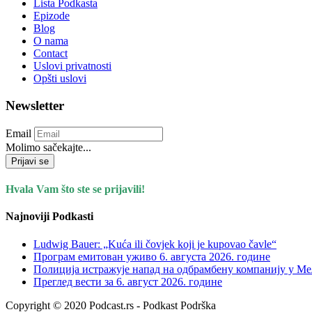
Lista Podkasta
Epizode
Blog
O nama
Contact
Uslovi privatnosti
Opšti uslovi
Newsletter
Email
Molimo sačekajte...
Prijavi se
Hvala Vam što ste se prijavili!
Najnoviji Podkasti
Ludwig Bauer: „Kuća ili čovjek koji je kupovao čavle“
Програм емитован уживо 6. августа 2026. годинe
Полиција истражује напад на одбрамбену компанију у Мел
Преглед вести за 6. август 2026. године
Copyright © 2020 Podcast.rs - Podkast Podrška