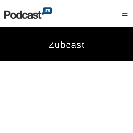
Zubcast
Stomatološka protetika, Digitalni alati,
Rutina, ESCD Dr. ENA JOKSIMOVIĆ