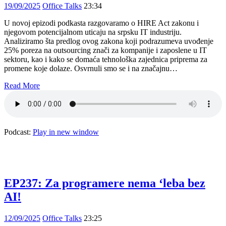
19/09/2025
Office Talks
23:34
U novoj epizodi podkasta razgovaramo o HIRE Act zakonu i
njegovom potencijalnom uticaju na srpsku IT industriju.
Analiziramo šta predlog ovog zakona koji podrazumeva uvođenje
25% poreza na outsourcing znači za kompanije i zaposlene u IT
sektoru, kao i kako se domaća tehnološka zajednica priprema za
promene koje dolaze. Osvrnuli smo se i na značajnu…
Read More
Podcast:
Play in new window
EP237: Za programere nema ‘leba bez
AI!
12/09/2025
Office Talks
23:25