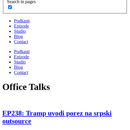
Search in pages
Podkasti
Epizode
Studio
Blog
Contact
Podkasti
Epizode
Studio
Blog
Contact
Office Talks
EP238: Tramp uvodi porez na srpski
outsource