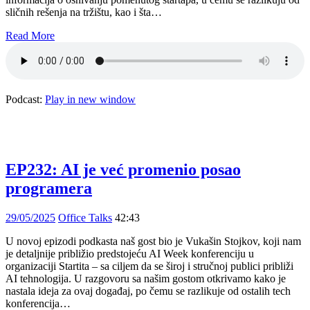
sličnih rešenja na tržištu, kao i šta…
Read More
Podcast:
Play in new window
EP232: AI je već promenio posao
programera
29/05/2025
Office Talks
42:43
U novoj epizodi podkasta naš gost bio je Vukašin Stojkov, koji nam
je detaljnije približio predstojeću AI Week konferenciju u
organizaciji Startita – sa ciljem da se široj i stručnoj publici približi
AI tehnologija. U razgovoru sa našim gostom otkrivamo kako je
nastala ideja za ovaj događaj, po čemu se razlikuje od ostalih tech
konferencija…