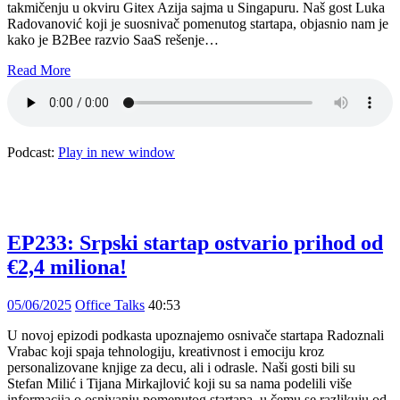
takmičenju u okviru Gitex Azija sajma u Singapuru. Naš gost Luka
Radovanović koji je suosnivač pomenutog startapa, objasnio nam je
kako je B2Bee razvio SaaS rešenje…
Read More
Podcast:
Play in new window
EP233: Srpski startap ostvario prihod od
€2,4 miliona!
05/06/2025
Office Talks
40:53
U novoj epizodi podkasta upoznajemo osnivače startapa Radoznali
Vrabac koji spaja tehnologiju, kreativnost i emociju kroz
personalizovane knjige za decu, ali i odrasle. Naši gosti bili su
Stefan Milić i Tijana Mirkajlović koji su sa nama podelili više
informacija o osnivanju pomenutog startapa, u čemu se razlikuju od