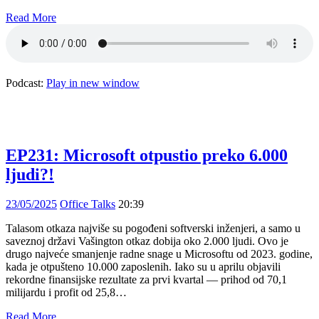
Read More
Podcast:
Play in new window
EP231: Microsoft otpustio preko 6.000
ljudi?!
23/05/2025
Office Talks
20:39
Talasom otkaza najviše su pogođeni softverski inženjeri, a samo u
saveznoj državi Vašington otkaz dobija oko 2.000 ljudi. Ovo je
drugo najveće smanjenje radne snage u Microsoftu od 2023. godine,
kada je otpušteno 10.000 zaposlenih. Iako su u aprilu objavili
rekordne finansijske rezultate za prvi kvartal — prihod od 70,1
milijardu i profit od 25,8…
Read More