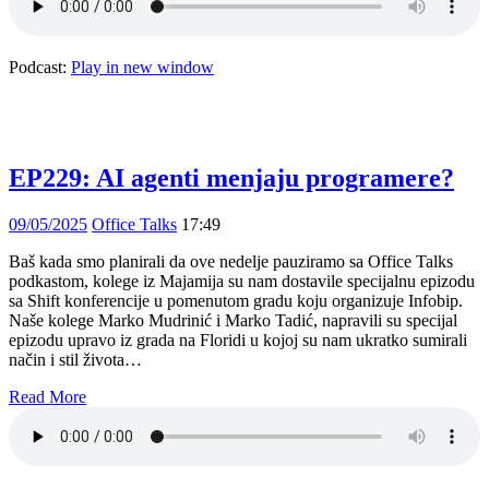
Podcast:
Play in new window
EP229: AI agenti menjaju programere?
09/05/2025
Office Talks
17:49
Baš kada smo planirali da ove nedelje pauziramo sa Office Talks
podkastom, kolege iz Majamija su nam dostavile specijalnu epizodu
sa Shift konferencije u pomenutom gradu koju organizuje Infobip.
Naše kolege Marko Mudrinić i Marko Tadić, napravili su specijal
epizodu upravo iz grada na Floridi u kojoj su nam ukratko sumirali
način i stil života…
Read More