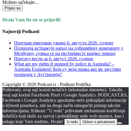
Molimo sačekajte...
Prijavi se
Hvala Vam što ste se prijavili!
Najnoviji Podkasti
Програм емитован уживо 6. августа 2026. годинe
Полиција истражује напад на одбрамбену компанију у
Мелбурну, сумња се на екстремисте крајње левице
Преглед вести за 6. август 2026. године
What are my rights if stopped by police in Australia? –
Australia Explained: Која су моја права ако ме заустави
полиција у Аустралији?
Copyright © 2020 Podcast.rs - Podkast Podrška
Poštovani, ovaj sajt koristi kolačiće (tekstualne datoteke). Takođe,
ovaj sajt koristi Facebook Pixel i Google Analytics. PODCAST.RS,
Facebook i Google Analytics apsolutno neće prikupljati informacije
o ličnosti posetioca, niti na drugi način omogućiti pristup takvim
informacijama. Klikom ‘’U redu'' prihvatate mehanizam korišćenja
kolačića koji služe za razvoj i poboljšanje naše web stranice, kao i
usluga koje Vam nudimo. Hvala!
U redu
Uslovi o privatnosti