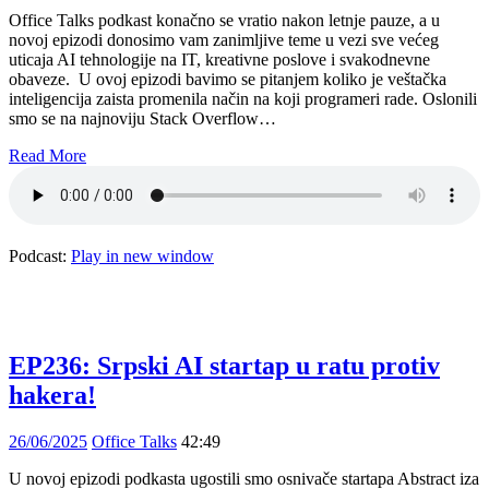
Office Talks podkast konačno se vratio nakon letnje pauze, a u
novoj epizodi donosimo vam zanimljive teme u vezi sve većeg
uticaja AI tehnologije na IT, kreativne poslove i svakodnevne
obaveze. U ovoj epizodi bavimo se pitanjem koliko je veštačka
inteligencija zaista promenila način na koji programeri rade. Oslonili
smo se na najnoviju Stack Overflow…
Read More
Podcast:
Play in new window
EP236: Srpski AI startap u ratu protiv
hakera!
26/06/2025
Office Talks
42:49
U novoj epizodi podkasta ugostili smo osnivače startapa Abstract iza