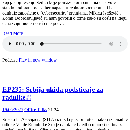
kojeg stoji rešenje Seif.ai koje pomaže kompanijama da stvore
stabilnu odbranu od sajber napada u realnom vremenu, ali i da
edukuje zaposlene o ‘cybersecurity’ pretnjama. Mikica Ivošević i
Zoran Dobrosavljević su nam govorili o tome kako su došli na ideju
da razviju moderno rešenje pod…
Read More
Podcast:
Play in new window
EP235: Srbija ukida podsticaje za
radnike?!
19/06/2025
Office Talks
21:24
Srpska IT Asocijacija (SITA) izrazila je zabrinutost nakon iznenadne
odluke Vlade Republike Srbije da ukine Uredbu o podsticajima za
poslodavce koji zapošljavaju novonastanjena lica – visoko