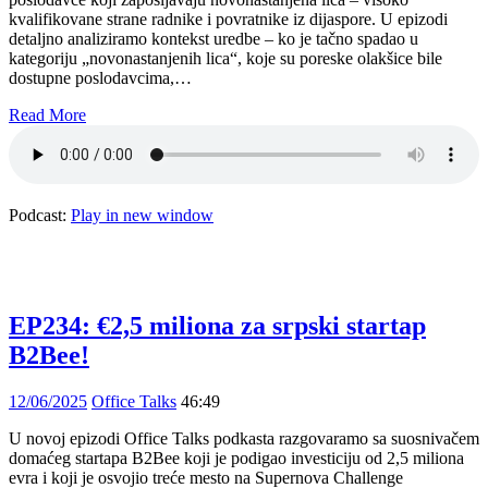
kvalifikovane strane radnike i povratnike iz dijaspore. U epizodi
detaljno analiziramo kontekst uredbe – ko je tačno spadao u
kategoriju „novonastanjenih lica“, koje su poreske olakšice bile
dostupne poslodavcima,…
Read More
Podcast:
Play in new window
EP234: €2,5 miliona za srpski startap
B2Bee!
12/06/2025
Office Talks
46:49
U novoj epizodi Office Talks podkasta razgovaramo sa suosnivačem
domaćeg startapa B2Bee koji je podigao investiciju od 2,5 miliona
evra i koji je osvojio treće mesto na Supernova Challenge