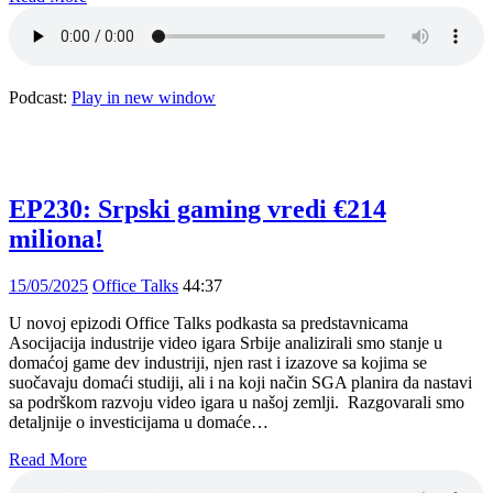
Podcast:
Play in new window
EP230: Srpski gaming vredi €214
miliona!
15/05/2025
Office Talks
44:37
U novoj epizodi Office Talks podkasta sa predstavnicama
Asocijacija industrije video igara Srbije analizirali smo stanje u
domaćoj game dev industriji, njen rast i izazove sa kojima se
suočavaju domaći studiji, ali i na koji način SGA planira da nastavi
sa podrškom razvoju video igara u našoj zemlji. Razgovarali smo
detaljnije o investicijama u domaće…
Read More