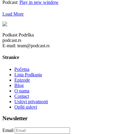
Podcast:
Play in new window
Load More
Podkast Podrška
podcast.rs
E-mail: team@podcast.rs
Stranice
Početna
Lista Podkasta
Epizode
Blog
O nama
Contact
Uslovi privatnosti
Opšti uslovi
Newsletter
Email