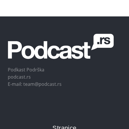
Podkast Podrška
podcast.rs
E-mail: team@podcast.rs
Stranice