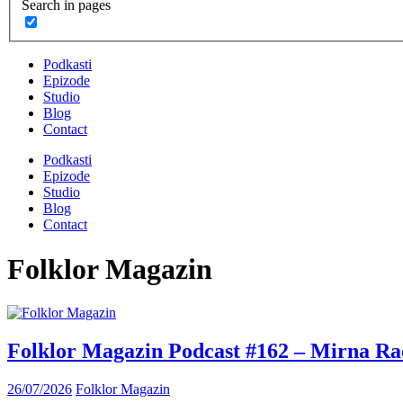
Search in pages
Podkasti
Epizode
Studio
Blog
Contact
Podkasti
Epizode
Studio
Blog
Contact
Folklor Magazin
Folklor Magazin Podcast #162 – Mirna R
26/07/2026
Folklor Magazin