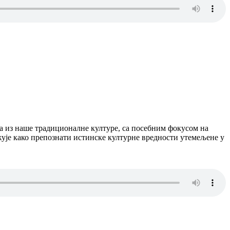
ама из наше традиционалне културе, са посебним фокусом на
ажује како препознати истинске културне вредности утемељене у