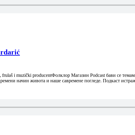
rdarić
 frulaš i muzički producentФолклор Магазин Podcast бави се тем
савремени начин живота и наше савремене погледе. Подкаст истр