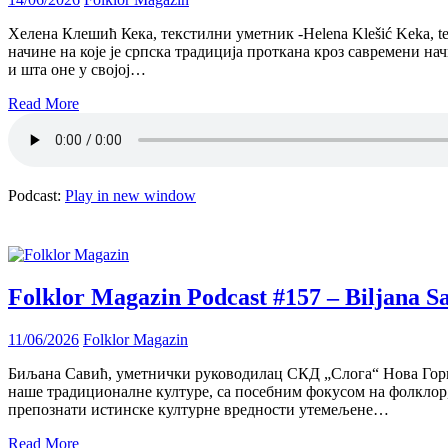
Хелена Клешић Кека, текстилни уметник -Helena Klešić Keka, t
начине на које је српска традиција проткана кроз савремени н
и шта оне у својој…
Read More
Podcast:
Play in new window
Folklor Magazin Podcast #157 – Biljana S
11/06/2026
Folklor Magazin
Биљана Савић, уметнички руководилац СКД „Слога“ Нова Горица,
наше традиционалне културе, са посебним фокусом на фолклор, 
препознати истинске културне вредности утемељене…
Read More