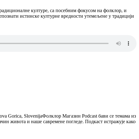
 традиционалне културе, са посебним фокусом на фолклор, и
препознати истинске културне вредности утемељене у традицији
va Gorica, SlovenijaФолклор Магазин Podcast бави се темама из
начин живота и наше савремене погледе. Подкаст истражује како