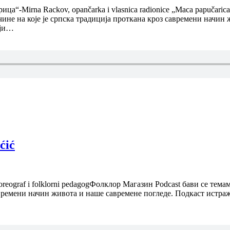
а“-Mirna Rackov, opančarka i vlasnica radionice „Maca papučari
ине на које је српска традиција проткана кроз савремени начин 
ији…
ćić
reograf i folklorni pedagogФолклор Магазин Podcast бави се тем
савремени начин живота и наше савремене погледе. Подкаст истр