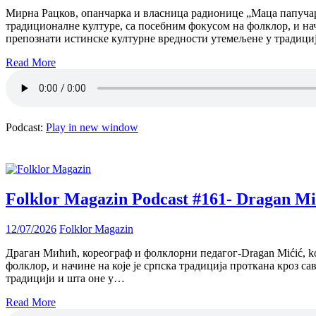
Мирна Рацков, опанчарка и власница радионице „Маца папучариц
традиционалне културе, са посебним фокусом на фолклор, и нач
препознати истинске културне вредности утемељене у традиц
Read More
Podcast:
Play in new window
Folklor Magazin Podcast #161- Dragan Mi
12/07/2026
Folklor Magazin
Драган Мићић, кореограф и фолклорни педагог-Dragan Mićić, ko
фолклор, и начине на које је српска традиција проткана кроз 
традицији и шта оне у…
Read More