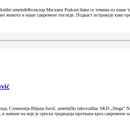
ekstilni umetnikФолклор Магазин Podcast бави се темама из наше
ачин живота и наше савремене погледе. Подкаст истражује како 
avić
 Словенија-Biljana Savić, umetnički rukovodilac SKD „Sloga“ No
и начине на које је српска традиција проткана кроз савремени 