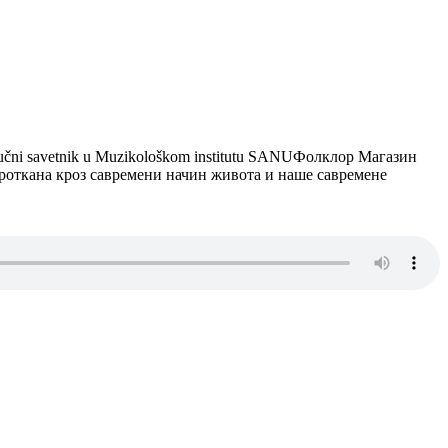
učni savetnik u Muzikološkom institutu SANUФолклор Магазин
 проткана кроз савремени начин живота и наше савремене