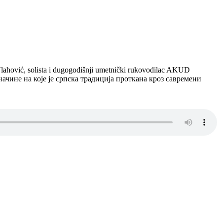
vić, solista i dugogodišnji umetnički rukovodilac AKUD
ачине на које је српска традиција проткана кроз савремени