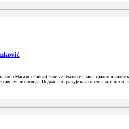
inković
Фолклор Магазин Podcast бави се темама из наше традиционалне к
е савремене погледе. Подкаст истражује како препознати истинс