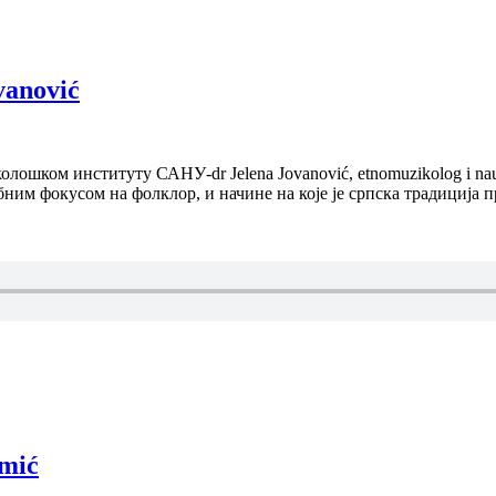
vanović
олошком институту САНУ-dr Jelena Jovanović, etnomuzikolog i na
ебним фокусом на фолклор, и начине на које је српска традиција
omić