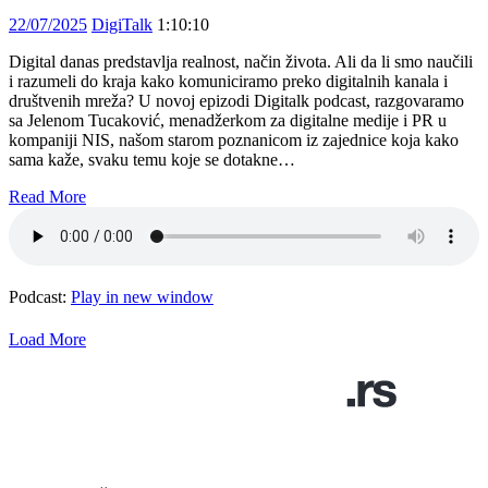
22/07/2025
DigiTalk
1:10:10
Digital danas predstavlja realnost, način života. Ali da li smo naučili
i razumeli do kraja kako komuniciramo preko digitalnih kanala i
društvenih mreža? U novoj epizodi Digitalk podcast, razgovaramo
sa Jelenom Tucaković, menadžerkom za digitalne medije i PR u
kompaniji NIS, našom starom poznanicom iz zajednice koja kako
sama kaže, svaku temu koje se dotakne…
Read More
Podcast:
Play in new window
Load More