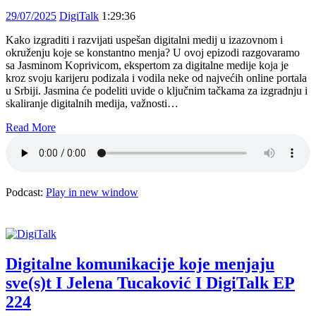
29/07/2025
DigiTalk
1:29:36
Kako izgraditi i razvijati uspešan digitalni medij u izazovnom i
okruženju koje se konstantno menja? U ovoj epizodi razgovaramo
sa Jasminom Koprivicom, ekspertom za digitalne medije koja je
kroz svoju karijeru podizala i vodila neke od najvećih online portala
u Srbiji. Jasmina će podeliti uvide o ključnim tačkama za izgradnju i
skaliranje digitalnih medija, važnosti…
Read More
Podcast:
Play in new window
Digitalne komunikacije koje menjaju
sve(s)t I Jelena Tucaković I DigiTalk EP
224