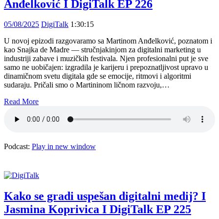
Anđelković I DigiTalk EP 226
05/08/2025
DigiTalk
1:30:15
U novoj epizodi razgovaramo sa Martinom Anđelković, poznatom i
kao Snajka de Madre — stručnjakinjom za digitalni marketing u
industriji zabave i muzičkih festivala. Njen profesionalni put je sve
samo ne uobičajen: izgradila je karijeru i prepoznatljivost upravo u
dinamičnom svetu digitala gde se emocije, ritmovi i algoritmi
sudaraju. Pričali smo o Martininom ličnom razvoju,…
Read More
Podcast:
Play in new window
Kako se gradi uspešan digitalni medij? I
Jasmina Koprivica I DigiTalk EP 225