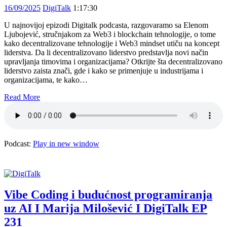
16/09/2025
DigiTalk
1:17:30
U najnovijoj epizodi Digitalk podcasta, razgovaramo sa Elenom
Ljubojević, stručnjakom za Web3 i blockchain tehnologije, o tome
kako decentralizovane tehnologije i Web3 mindset utiču na koncept
liderstva. Da li decentralizovano liderstvo predstavlja novi način
upravljanja timovima i organizacijama? Otkrijte šta decentralizovano
liderstvo zaista znači, gde i kako se primenjuje u industrijama i
organizacijama, te kako…
Read More
Podcast:
Play in new window
Vibe Coding i budućnost programiranja
uz AI I Marija Milošević I DigiTalk EP
231