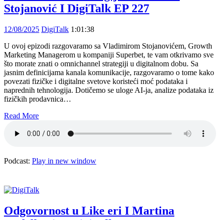
Stojanović I DigiTalk EP 227
12/08/2025
DigiTalk
1:01:38
U ovoj epizodi razgovaramo sa Vladimirom Stojanovićem, Growth
Marketing Managerom u kompaniji Superbet, te vam otkrivamo sve
što morate znati o omnichannel strategiji u digitalnom dobu. Sa
jasnim definicijama kanala komunikacije, razgovaramo o tome kako
povezati fizičke i digitalne svetove koristeći moć podataka i
naprednih tehnologija. Dotičemo se uloge AI-ja, analize podataka iz
fizičkih prodavnica…
Read More
Podcast:
Play in new window
Odgovornost u Like eri I Martina