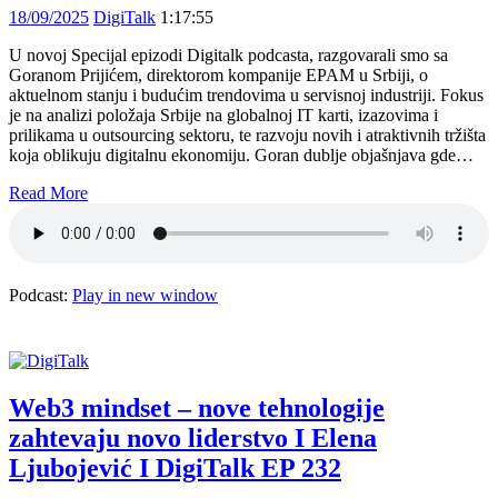
18/09/2025
DigiTalk
1:17:55
U novoj Specijal epizodi Digitalk podcasta, razgovarali smo sa
Goranom Prijićem, direktorom kompanije EPAM u Srbiji, o
aktuelnom stanju i budućim trendovima u servisnoj industriji. Fokus
je na analizi položaja Srbije na globalnoj IT karti, izazovima i
prilikama u outsourcing sektoru, te razvoju novih i atraktivnih tržišta
koja oblikuju digitalnu ekonomiju. Goran dublje objašnjava gde…
Read More
Podcast:
Play in new window
Web3 mindset – nove tehnologije
zahtevaju novo liderstvo I Elena
Ljubojević I DigiTalk EP 232