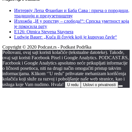
Интервју Лепа Флаибан и Баба Сава : прича о породици,
традицији и предузетништву
Изложба „И у ропству – слобода!“: Српска уметност која
је пркосила рату
E126: Otmica Stevena Staynera
Ludwig Bauer: „Kuća ili čovjek koji je kupovao čavle“
Copyright © 2020 Podcast.rs - Podkast Podrška
Poštovani, ovaj sajt koristi kolačiće (tekstualne datoteke). Takođe,
ovaj sajt koristi Facebook Pixel i Google Analytics. PODCAST.RS,
Facebook i Google Analytics apsolutno neće prikupljati informacije
o ličnosti posetioca, niti na drugi način omogućiti pristup takvim
informacijama. Klikom ‘’U redu'' prihvatate mehanizam korišćenja
kolačića koji služe za razvoj i poboljšanje naše web stranice, kao i
usluga koje Vam nudimo. Hvala!
U redu
Uslovi o privatnosti