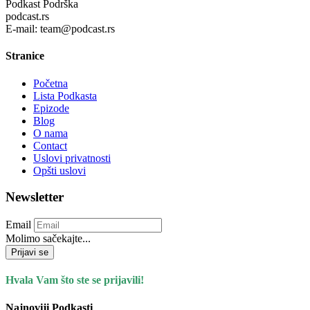
Podkast Podrška
podcast.rs
E-mail: team@podcast.rs
Stranice
Početna
Lista Podkasta
Epizode
Blog
O nama
Contact
Uslovi privatnosti
Opšti uslovi
Newsletter
Email
Molimo sačekajte...
Prijavi se
Hvala Vam što ste se prijavili!
Najnoviji Podkasti