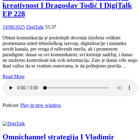
kreativnost I Dragoslav Todić I DigiTalk
EP 228
19/08/2025
DigiTalk
55:37
Oblast komunikacija je poslednjih decenija izložena velikim
promenama usled tehnološkog razvoja, digitalizacije i nastanka
novih kanala, pre svega d ruštvenih mreža, ali i promenom
paradigme: danas su svi komunikatori, svi kreiraju sadržaj, i danas
ne možemo kontrolisati tok svih informacija. Zato je danas više nego
ikad važno da se vratimo osnovama, te da poštujemo pravila…
Read More
Podcast:
Play in new window
Omnichannel strategija I Vladimir