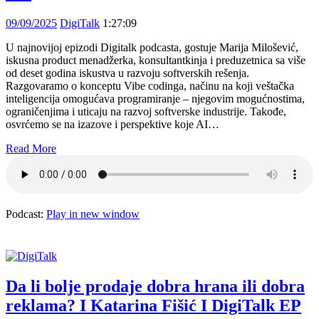
09/09/2025
DigiTalk
1:27:09
U najnovijoj epizodi Digitalk podcasta, gostuje Marija Milošević,
iskusna product menadžerka, konsultantkinja i preduzetnica sa više
od deset godina iskustva u razvoju softverskih rešenja.
Razgovaramo o konceptu Vibe codinga, načinu na koji veštačka
inteligencija omogućava programiranje – njegovim mogućnostima,
ograničenjima i uticaju na razvoj softverske industrije. Takođe,
osvrćemo se na izazove i perspektive koje AI…
Read More
Podcast:
Play in new window
Da li bolje prodaje dobra hrana ili dobra
reklama? I Katarina Fišić I DigiTalk EP