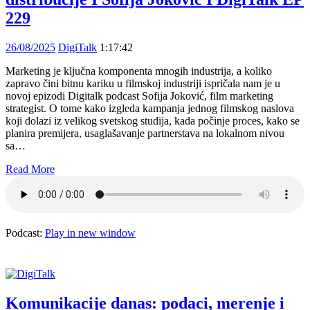
229
26/08/2025
DigiTalk
1:17:42
Marketing je ključna komponenta mnogih industrija, a koliko
zapravo čini bitnu kariku u filmskoj industriji ispričala nam je u
novoj epizodi Digitalk podcast Sofija Joković, film marketing
strategist. O tome kako izgleda kampanja jednog filmskog naslova
koji dolazi iz velikog svetskog studija, kada počinje proces, kako se
planira premijera, usaglašavanje partnerstava na lokalnom nivou
sa…
Read More
Podcast:
Play in new window
Komunikacije danas: podaci, merenje i