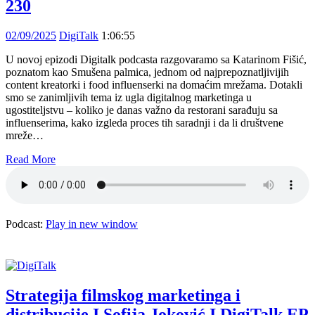
230
02/09/2025
DigiTalk
1:06:55
U novoj epizodi Digitalk podcasta razgovaramo sa Katarinom Fišić,
poznatom kao Smušena palmica, jednom od najprepoznatljivijih
content kreatorki i food influenserki na domaćim mrežama. Dotakli
smo se zanimljivih tema iz ugla digitalnog marketinga u
ugostiteljstvu – koliko je danas važno da restorani sarađuju sa
influenserima, kako izgleda proces tih saradnji i da li društvene
mreže…
Read More
Podcast:
Play in new window
Strategija filmskog marketinga i
distribucije I Sofija Joković I DigiTalk EP