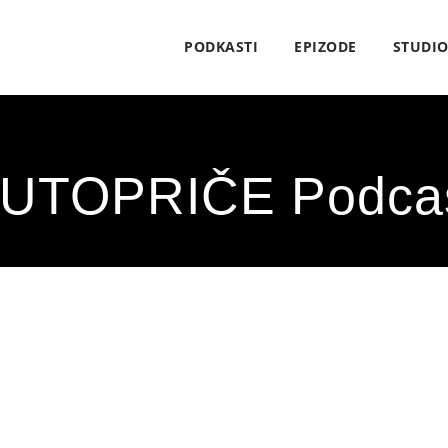
PODKASTI
EPIZODE
STUDI
UTOPRIČE Podca