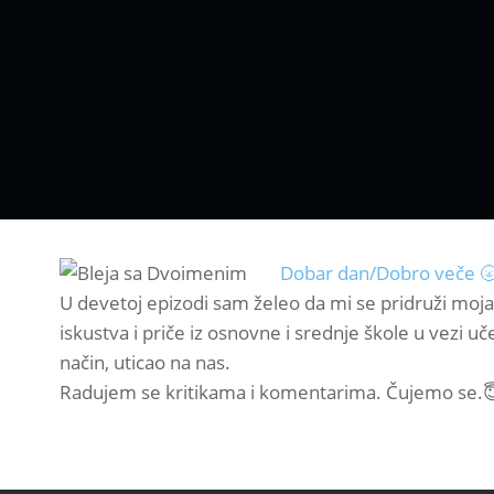
Dobar dan/Dobro veče 
U devetoj epizodi sam želeo da mi se pridruži moja 
iskustva i priče iz osnovne i srednje škole u vezi
način, uticao na nas.
Radujem se kritikama i komentarima. Čujemo se.