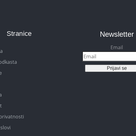
Stranice
Newsletter
Email
na
Podkasta
Prijavi se
e
a
t
privatnosti
slovi