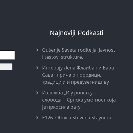
Najnoviji Podkasti
Gušenje Saveta roditelja. Javnost
i testovi strukture.
Интервју Лепа Флаибан и Баба
Сава : прича о породици,
традицији и предузетништву
Изложба „И у ропству –
слобода!“: Српска уметност која
је пркосила рату
E126: Otmica Stevena Staynera