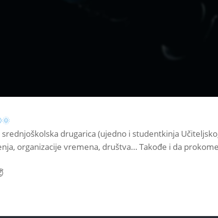
🌞
srednjoškolska drugarica (ujedno i studentkinja Učiteljsko
 učenja, organizacije vremena, društva… Takođe i da prokom
