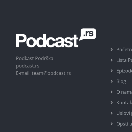
Počet
Podkast Podrška
Lista 
podcast.rs
Epizod
E-mail: team@podcast.rs
Blog
O nam
Kontak
Uslovi 
Opšti u