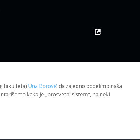
g fakulteta)
Una Borović
da zajedno podelimo naša
entarišemo kako je „prosvetni sistem“, na neki