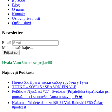
Epizode
Blog
O nama
Kontakt
Uslovi privatnosti
Opšti uslovi
Newsletter
Email
Molimo sačekajte...
Prijavi se
Hvala Vam što ste se prijavili!
Najnoviji Podkasti
Почео 65. Драгачевски сабор трубача у Гучи
TETKE – S06E15 / SEASON FINALE
PetShow NjušCast #27– Svetozar (Prijateljska šapa):Kako psi
pomažu deci sa poteškoćama u razvoju 🦮❤️
Kako naučiti dete da razmišlja? | Vuk Rajović | #60 Ćalac
#podcast