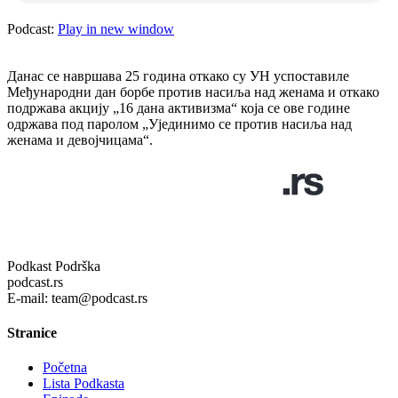
Podcast:
Play in new window
Данас се навршава 25 година откако су УН успоставиле
Међународни дан борбе против насиља над женама и откако
подржава акцију „16 дана активизма“ која се ове године
одржава под паролом „Ујединимо се против насиља над
женама и девојчицама“.
Podkast Podrška
podcast.rs
E-mail: team@podcast.rs
Stranice
Početna
Lista Podkasta