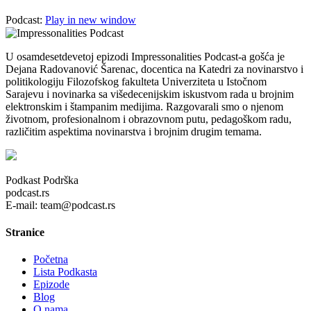
Podcast:
Play in new window
U osamdesetdevetoj epizodi Impressonalities Podcast-a gošća je
Dejana Radovanović Šarenac, docentica na Katedri za novinarstvo i
politikologiju Filozofskog fakulteta Univerziteta u Istočnom
Sarajevu i novinarka sa višedecenijskim iskustvom rada u brojnim
elektronskim i štampanim medijima. Razgovarali smo o njenom
životnom, profesionalnom i obrazovnom putu, pedagoškom radu,
različitim aspektima novinarstva i brojnim drugim temama.
Podkast Podrška
podcast.rs
E-mail: team@podcast.rs
Stranice
Početna
Lista Podkasta
Epizode
Blog
O nama