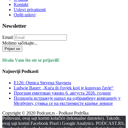
Kontakt
Uslovi privatnosti
Opšti uslovi
Newsletter
Email
Molimo sačekajte...
Prijavi se
Hvala Vam što ste se prijavili!
Najnoviji Podkasti
E126: Otmica Stevena Staynera
Ludwig Bauer: „Kuća ili čovjek koji je kupovao čavle“
Програм емитован уживо 6. августа 2026. годинe
Полиција истражује напад на одбрамбену компанију у
Мелбурну, сумња се на екстремисте крајње левице
Copyright © 2020 Podcast.rs - Podkast Podrška
Poštovani, ovaj sajt koristi kolačiće (tekstualne datoteke). Takođe,
ovaj sajt koristi Facebook Pixel i Google Analytics. PODCAST.RS,