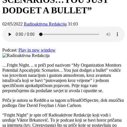
DODGET A BULLET”
02/05/2022
Radioaktivna Redakcija
31:03
Podcast:
Play in new window
…Fright Night… u priči pod nazivom “My Organization Monitors
Potential Apocalyptic Scenarios…You just dodget a bullet” vodiće
vas jezovitom naracijom i gustom atmosferom, kroz avanturu
istraživača koji se bavi “putovanjem kroz vrijeme” i jednom
specifičnom apokaliptičnom pojavom. Prije toga vam
preporučujemo da poslušate savjet iz uvoda i opustite se.
Priča je autora sa Reddit-a sa tagom u/HeadOfSpectre, dok muzičku
podlogu čine David Fesylian i Alan Carlson.
“Fright Night” je spin off Radioaktivne Redakcije koji vodi i
uređuje Viktor Brkanović. To je podcast koji se bavi horor pričama
sa interneta (tzv. Creepypasta) što su priče koje se postavljaju po