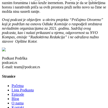
raznim forumima i tako kruže inernetom. Poenta je da se ljubiteljima
horora i narativnih priča sa ovih prostora pruži nešto novo sa čime se
možda nisu susreli ranije.
Ovaj podcast je objavljen u okviru projekta “Pričajmo Otvoreno”
koji je podržan na osnovu Odluke Komisije o raspodjeli sredstava
nevladinim organizacijama za 2021. godinu. Sadržaj ovog
podcasta, kao i nalazi prikazani u njemu, odgovornost su NVO
Kompas, emisije “Radioktivna Redakcija” i ne odražava nužno
stavove Opštine Kotor.
Podkast Podrška
podcast.rs
E-mail: team@podcast.rs
Stranice
Početna
Lista Podkasta
Epizode
Blog
O nama
Kontakt