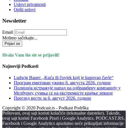
Uslovi privatnosti
Opšti uslovi
Newsletter
Email
Molimo sačekajte...
Prijavi se
Hvala Vam što ste se prijavili!
Najnoviji Podkasti
Ludwig Bauer: „Kuća ili čovjek koji je kupovao čavle“
Програм емитован уживо 6. августа 2026. годинe
Полиција истражује напад на одбрамбену компанију у
Мелбурну, сумња се на екстремисте крајње левице
Преглед вести за 6. август 2026. године
Copyright © 2020 Podcast.rs - Podkast Podrška
Poštovani, ovaj sajt koristi kolačiće (tekstualne datoteke). Takođe,
ovaj sajt koristi Facebook Pixel i Google Analytics. PODCAST.RS,
Facebook i Google Analytics apsolutno neće prikupljati informacije