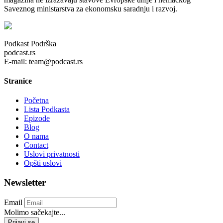
Saveznog ministarstva za ekonomsku saradnju i razvoj.
Podkast Podrška
podcast.rs
E-mail: team@podcast.rs
Stranice
Početna
Lista Podkasta
Epizode
Blog
O nama
Contact
Uslovi privatnosti
Opšti uslovi
Newsletter
Email
Molimo sačekajte...
Prijavi se