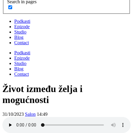
Search in pages
Podkasti
Epizode
Studio
Blog
Contact
Podkasti
Epizode
Studio
Blog
Contact
Život između želja i
mogućnosti
31/10/2023
Salon
14:49