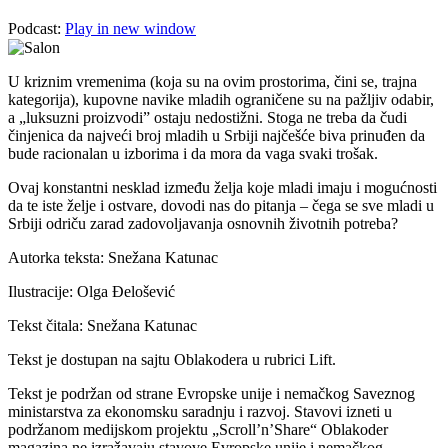
Podcast:
Play in new window
U kriznim vremenima (koja su na ovim prostorima, čini se, trajna
kategorija), kupovne navike mladih ograničene su na pažljiv odabir,
a „luksuzni proizvodi” ostaju nedostižni. Stoga ne treba da čudi
činjenica da najveći broj mladih u Srbiji najčešće biva prinuđen da
bude racionalan u izborima i da mora da vaga svaki trošak.
Ovaj konstantni nesklad između želja koje mladi imaju i mogućnosti
da te iste želje i ostvare, dovodi nas do pitanja – čega se sve mladi u
Srbiji odriču zarad zadovoljavanja osnovnih životnih potreba?
Autorka teksta: Snežana Katunac
Ilustracije: Olga Đelošević
Tekst čitala: Snežana Katunac
Tekst je dostupan na sajtu Oblakodera u rubrici Lift.
Tekst je podržan od strane Evropske unije i nemačkog Saveznog
ministarstva za ekonomsku saradnju i razvoj. Stavovi izneti u
podržanom medijskom projektu „Scroll’n’Share“ Oblakoder
magazina ne izražavaju stavove Evropske unije i nemačkog