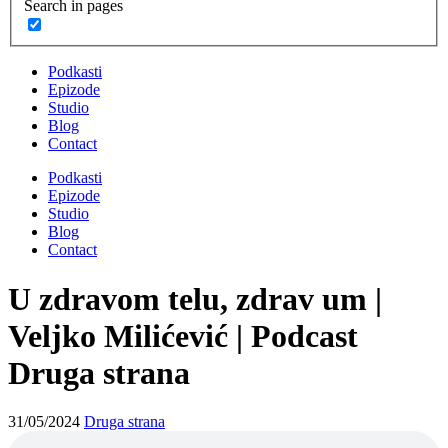
Search in pages
Podkasti
Epizode
Studio
Blog
Contact
Podkasti
Epizode
Studio
Blog
Contact
U zdravom telu, zdrav um |
Veljko Milićević | Podcast
Druga strana
31/05/2024
Druga strana