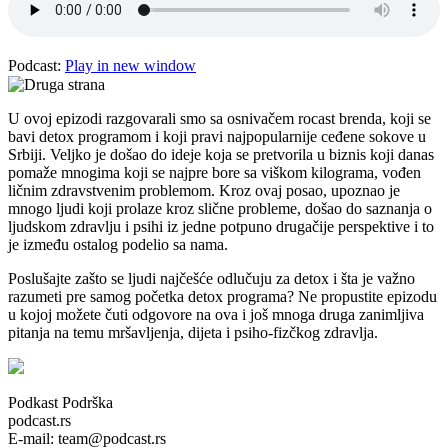
Podcast:
Play in new window
U ovoj epizodi razgovarali smo sa osnivačem rocast brenda, koji se
bavi detox programom i koji pravi najpopularnije ceđene sokove u
Srbiji. Veljko je došao do ideje koja se pretvorila u biznis koji danas
pomaže mnogima koji se najpre bore sa viškom kilograma, vođen
ličnim zdravstvenim problemom. Kroz ovaj posao, upoznao je
mnogo ljudi koji prolaze kroz slične probleme, došao do saznanja o
ljudskom zdravlju i psihi iz jedne potpuno drugačije perspektive i to
je između ostalog podelio sa nama.
Poslušajte zašto se ljudi najčešće odlučuju za detox i šta je važno
razumeti pre samog početka detox programa? Ne propustite epizodu
u kojoj možete čuti odgovore na ova i još mnoga druga zanimljiva
pitanja na temu mršavljenja, dijeta i psiho-fizčkog zdravlja.
Podkast Podrška
podcast.rs
E-mail: team@podcast.rs