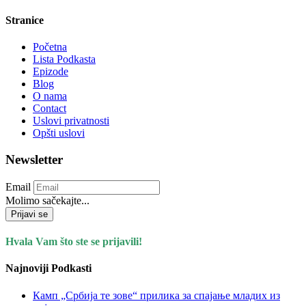
Stranice
Početna
Lista Podkasta
Epizode
Blog
O nama
Contact
Uslovi privatnosti
Opšti uslovi
Newsletter
Email
Molimo sačekajte...
Prijavi se
Hvala Vam što ste se prijavili!
Najnoviji Podkasti
Камп „Србија те зове“ прилика за спајање младих из