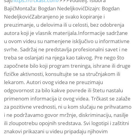
sajt
https://trckast.com/
⚡⚡⚡Voditelj: Isidora
BajićMontaža: Bogdan NedeljkovićDizajn: Bogdan
NedeljkovićZabranjeno je svako kopiranje i
preuzimanje, u delovima ili u celosti, bez odobrenja
autora koji je vlasnik materijala.Informacije sadržane
u ovom videu su namenjene isključivo u informativne
svrhe. Sadržaj ne predstavlja profesionalni savet i ne
treba se oslanjati na njega kao takvog. Pre nego što
započnete bilo koji program treninga, ishrane ili druge
fizičke aktivnosti, konsultujte se sa stručnjakom ili
lekarom. Autori ovog videa ne preuzimaju
odgovornost za bilo kakve povrede ili štetu nastalu
primenom informacija iz ovog videa. Trčkast se zalaže
za pozitivne vrednosti, ni u kom slučaju ne prihvatamo
i ne podržavamo govor mržnje, diskriminaciju, nasilje
ili zloupotrebu opojnih sredstava. Svi logotipi i zaštitni
znakovi prikazani u videu pripadaju njihovim