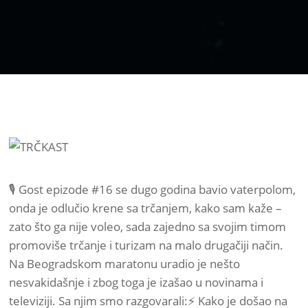
🎙 Gost epizode #16 se dugo godina bavio vaterpolom,
onda je odlučio krene sa trčanjem, kako sam kaže –
zato što ga nije voleo, sada zajedno sa svojim timom
promoviše trčanje i turizam na malo drugačiji način.
Na Beogradskom maratonu uradio je nešto
nesvakidašnje i zbog toga je izašao u novinama i
televiziji. Sa njim smo razgovarali:⚡ Kako je došao na