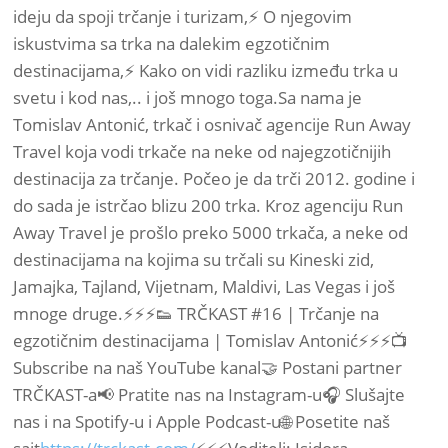
ideju da spoji trčanje i turizam,⚡ O njegovim
iskustvima sa trka na dalekim egzotičnim
destinacijama,⚡ Kako on vidi razliku između trka u
svetu i kod nas,.. i još mnogo toga.Sa nama je
Tomislav Antonić, trkač i osnivač agencije Run Away
Travel koja vodi trkače na neke od najegzotičnijih
destinacija za trčanje. Počeo je da trči 2012. godine i
do sada je istrčao blizu 200 trka. Kroz agenciju Run
Away Travel je prošlo preko 5000 trkača, a neke od
destinacijama na kojima su trčali su Kineski zid,
Jamajka, Tajland, Vijetnam, Maldivi, Las Vegas i još
mnoge druge.⚡⚡⚡👟 TRČKAST #16 | Trčanje na
egzotičnim destinacijama | Tomislav Antonić⚡⚡⚡📺
Subscribe na naš YouTube kanal🤝 Postani partner
TRČKAST-a📢 Pratite nas na Instagram-u🎧 Slušajte
nas i na Spotify-u i Apple Podcast-u🌐 Posetite naš