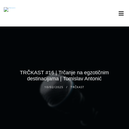
TRČKAST #16 | Trčanje na egzotičnim
destinacijama | Tomislav Antonić
10/02/2025
TRČKAST