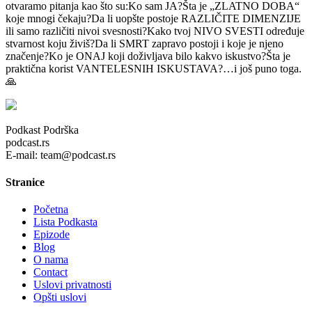
otvaramo pitanja kao što su:Ko sam JA?Šta je „ZLATNO DOBA“
koje mnogi čekaju?Da li uopšte postoje RAZLIČITE DIMENZIJE
ili samo različiti nivoi svesnosti?Kako tvoj NIVO SVESTI određuje
stvarnost koju živiš?Da li SMRT zapravo postoji i koje je njeno
značenje?Ko je ONAJ koji doživljava bilo kakvo iskustvo?Šta je
praktična korist VANTELESNIH ISKUSTAVA?…i još puno toga.
🙏
Podkast Podrška
podcast.rs
E-mail: team@podcast.rs
Stranice
Početna
Lista Podkasta
Epizode
Blog
O nama
Contact
Uslovi privatnosti
Opšti uslovi