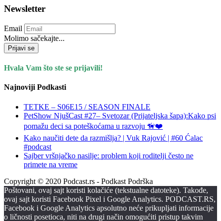
Newsletter
Email
Molimo sačekajte...
Prijavi se
Hvala Vam što ste se prijavili!
Najnoviji Podkasti
TETKE – S06E15 / SEASON FINALE
PetShow NjušCast #27– Svetozar (Prijateljska šapa):Kako psi
pomažu deci sa poteškoćama u razvoju 🦮❤️
Kako naučiti dete da razmišlja? | Vuk Rajović | #60 Ćalac
#podcast
Sajber vršnjačko nasilje: problem koji roditelji često ne
primete na vreme
Copyright © 2020 Podcast.rs - Podkast Podrška
Poštovani, ovaj sajt koristi kolačiće (tekstualne datoteke). Takođe,
ovaj sajt koristi Facebook Pixel i Google Analytics. PODCAST.RS,
Facebook i Google Analytics apsolutno neće prikupljati informacije
o ličnosti posetioca, niti na drugi način omogućiti pristup takvim