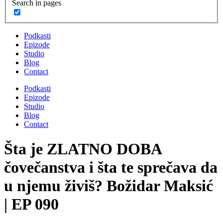
Search in pages
Podkasti
Epizode
Studio
Blog
Contact
Podkasti
Epizode
Studio
Blog
Contact
Šta je ZLATNO DOBA
čovečanstva i šta te sprečava da
u njemu živiš? Božidar Maksić
| EP 090