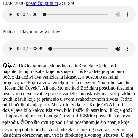
13/04/2026
kosmički putnici
2:38:49
Podcast:
Play in new window
🧑‍🚀Za Božidara mogu slobodno da kažem da je jedna od
najautentičnijih osoba koje poznajem. Još kao dete je spontano
počeo da doživljava vantelesna iskustva, a posebno astralnu
projekciju, o kojima vrlo temeljno priča na svom YouTube kanalu
„Kosmički Čovek“. Ali ono što me kod Božidara posebno fascinira
nisu samo neverovatne priče o vantelesnim iskustvima, već praktični
uvidi iz istih koje je primenio u svom svakodnevnom životu. Jedno
od ključnih pitanja proizašlo iz tih uvida je: „Ko je ONAJ koji
doživljava bilo kakvo iskustvo, bilo fizički ili astralno, ili koje god?“
– i upravo toj misteriji onoga što svi mi JESMO posvetili smo ovu
epizodu. ☝️Ono što ovu epizodu čini posebnom je što znanje koje
ćeš u njoj dobiti ne dolazi od intelekta ili nekog izvora stečenim
klasičnim obrazovanjem, već iz direktnog životnog iskustva. U njoj