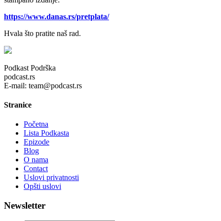
https://www.danas.rs/pretplata/
Hvala što pratite naš rad.
Podkast Podrška
podcast.rs
E-mail: team@podcast.rs
Stranice
Početna
Lista Podkasta
Epizode
Blog
O nama
Contact
Uslovi privatnosti
Opšti uslovi
Newsletter