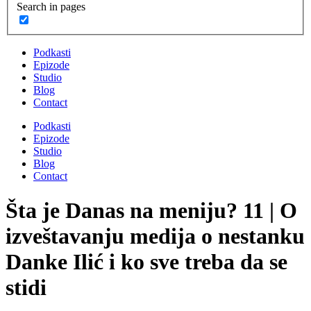
Search in pages
Podkasti
Epizode
Studio
Blog
Contact
Podkasti
Epizode
Studio
Blog
Contact
Šta je Danas na meniju? 11 | O
izveštavanju medija o nestanku
Danke Ilić i ko sve treba da se
stidi