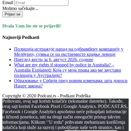
Email
Molimo sačekajte...
Prijavi se
Hvala Vam što ste se prijavili!
Najnoviji Podkasti
Полиција истражује напад на одбрамбену компанију у
Мелбурну, сумња се на екстремисте крајње левице
Преглед вести за 6. август 2026. године
What are my rights if stopped by police in Australia? –
Australia Explained: Која су моја права ако ме заустави
полиција у Аустралији?
Образовање у Србији пред новим изменама: шта доноси
Нацрт закона?
Copyright © 2020 Podcast.rs - Podkast Podrška
Poštovani, ovaj sajt koristi kolačiće (tekstualne datoteke). Takođe,
ovaj sajt koristi Facebook Pixel i Google Analytics. PODCAST.RS,
Facebook i Google Analytics apsolutno neće prikupljati informacije
o ličnosti posetioca, niti na drugi način omogućiti pristup takvim
informacijama. Klikom ‘’U redu'' prihvatate mehanizam korišćenja
kolačića koji služe za razvoj i poboljšanje naše web stranice, kao i