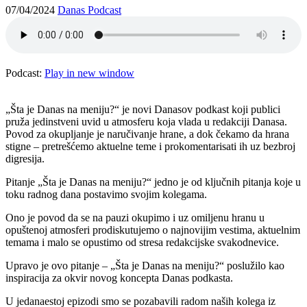
07/04/2024
Danas Podcast
Podcast:
Play in new window
„Šta je Danas na meniju?“ je novi Danasov ⁠podkast ⁠koji publici
pruža jedinstveni uvid u atmosferu koja vlada u redakciji Danasa.
Povod za okupljanje je naručivanje hrane, a dok čekamo da hrana
stigne – pretrešćemo aktuelne teme i prokomentarisati ih uz bezbroj
digresija.
Pitanje „Šta je Danas na meniju?“ jedno je od ključnih pitanja koje u
toku radnog dana postavimo svojim kolegama.
Ono je povod da se na pauzi okupimo i uz omiljenu hranu u
opuštenoj atmosferi prodiskutujemo o najnovijim vestima, aktuelnim
temama i malo se opustimo od stresa redakcijske svakodnevice.
Upravo je ovo pitanje – „Šta je Danas na meniju?“ poslužilo kao
inspiracija za okvir novog koncepta Danas podkasta.
U jedanaestoj epizodi smo se pozabavili radom naših kolega iz