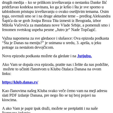
drugih medija – ko se prilikom izveštavanja o nestanku Danke Ilić
pridržavao kodeksa novinara, ko ga je kršio i šta je sve sporno u
tabloidnom pristupu izveštavanju o ovako osetljivim temama. Osim
toga, osvrnuli smo se i na druge aktuelne teme – predlog Aleksandra
Šapića da se grob Josipa Broza Tita izmesti iz Beograda, izbor
Miloša Vučevića za mandatara nove Vlade Srbije, a pomenuli smo i
fenomen svetskog uspeha pesme „Jutro je“ Nade Topčagić.
Važna napomena za sve gledaoce i slušaoce: Ova epizoda podkasta
“Šta je Danas na meniju?” je snimana u sredu, 3. aprila, u jeku
potrage za nestalom devojčicom.
Novu epizodu podkasta možete da gledate i na ⁠⁠⁠⁠⁠⁠
Jutjubu.
Ako Vam se dopala ova epizoda, pratite nas i želite da nas podržite,
možete to učiniti članstvom u Klubu čitalaca Danasa na ovom
linku:
https://klub.danas.rs/
Kao članovima našeg Kluba svako veče ćemo vam na mejl adresu
slati PDF izdanje Danasa, pre nego što se taj broj pojavi na
kioscima.
A ako Vam je papir ipak draži, možete se pretplatiti i na naše
štampano izdanje: