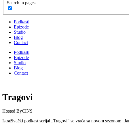
Search in pages
Podkasti
Epizode
Studio
Blog
Contact
Podkasti
Epizode
Studio
Blog
Contact
Tragovi
Hosted By
CINS
Istraživački podkast serijal „Tragovi“ se vraća sa novom sezonom „J