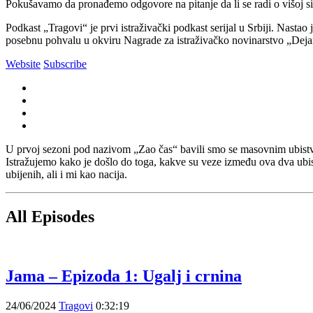
Pokušavamo da pronađemo odgovore na pitanje da li se radi o višoj sil
Podkast „Tragovi“ je prvi istraživački podkast serijal u Srbiji. Nasta
posebnu pohvalu u okviru Nagrade za istraživačko novinarstvo „Dejan
Website
Subscribe
U prvoj sezoni pod nazivom „Zao čas“ bavili smo se masovnim ubist
Istražujemo kako je došlo do toga, kakve su veze između ova dva ubistv
ubijenih, ali i mi kao nacija.
All Episodes
Jama – Epizoda 1: Ugalj i crnina
24/06/2024
Tragovi
0:32:19