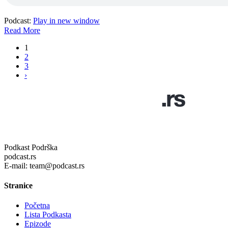
Podcast:
Play in new window
Read More
1
2
3
›
Podkast Podrška
podcast.rs
E-mail: team@podcast.rs
Stranice
Početna
Lista Podkasta
Epizode