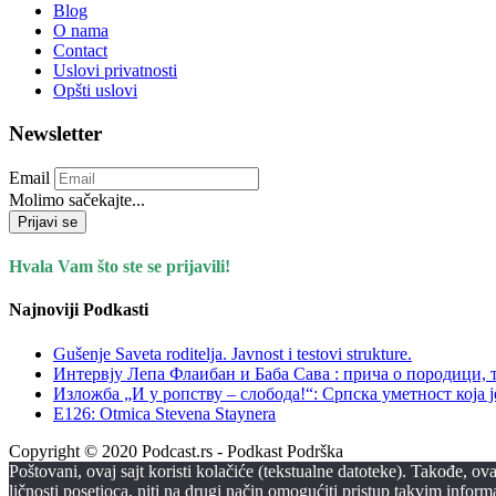
Blog
O nama
Contact
Uslovi privatnosti
Opšti uslovi
Newsletter
Email
Molimo sačekajte...
Prijavi se
Hvala Vam što ste se prijavili!
Najnoviji Podkasti
Gušenje Saveta roditelja. Javnost i testovi strukture.
Интервју Лепа Флаибан и Баба Сава : прича о породици,
Изложба „И у ропству – слобода!“: Српска уметност која ј
E126: Otmica Stevena Staynera
Copyright © 2020 Podcast.rs - Podkast Podrška
Poštovani, ovaj sajt koristi kolačiće (tekstualne datoteke). Takođe, 
ličnosti posetioca, niti na drugi način omogućiti pristup takvim infor