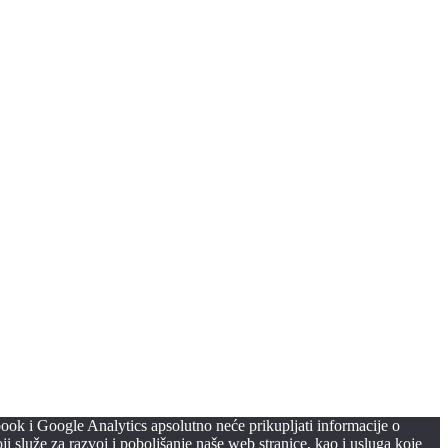
ook i Google Analytics apsolutno neće prikupljati informacije o
i služe za razvoj i poboljšanje naše web stranice, kao i usluga koje