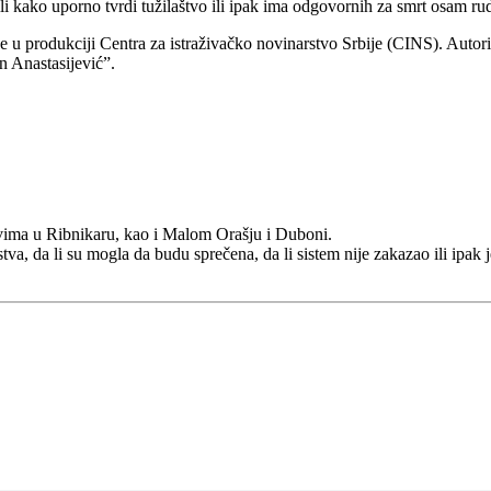
i kako uporno tvrdi tužilaštvo ili ipak ima odgovornih za smrt osam ru
o je u produkciji Centra za istraživačko novinarstvo Srbije (CINS). Aut
 Anastasijević”.
vima u Ribnikaru, kao i Malom Orašju i Duboni.
a, da li su mogla da budu sprečena, da li sistem nije zakazao ili ipak j