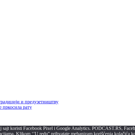
 традицији и предузетништву
е пркосила рату
ovaj sajt koristi Facebook Pixel i Google Analytics. PODCAST.RS, Faceb
macijama. Klikom ‘’U redu'' prihvatate mehanizam korišćenja kolačića koj