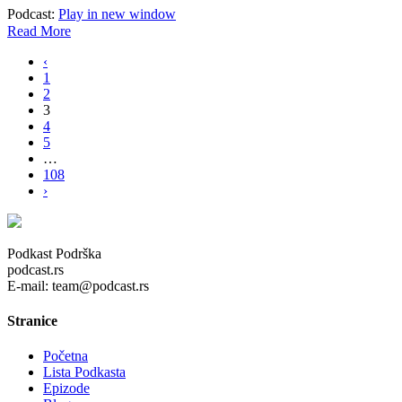
Podcast:
Play in new window
Read More
‹
1
2
3
4
5
…
108
›
Podkast Podrška
podcast.rs
E-mail: team@podcast.rs
Stranice
Početna
Lista Podkasta
Epizode