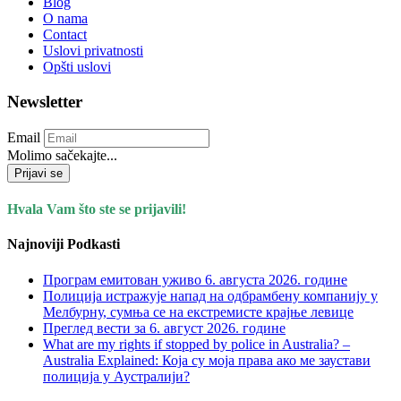
Blog
O nama
Contact
Uslovi privatnosti
Opšti uslovi
Newsletter
Email
Molimo sačekajte...
Prijavi se
Hvala Vam što ste se prijavili!
Najnoviji Podkasti
Програм емитован уживо 6. августа 2026. годинe
Полиција истражује напад на одбрамбену компанију у
Мелбурну, сумња се на екстремисте крајње левице
Преглед вести за 6. август 2026. године
What are my rights if stopped by police in Australia? –
Australia Explained: Која су моја права ако ме заустави
полиција у Аустралији?