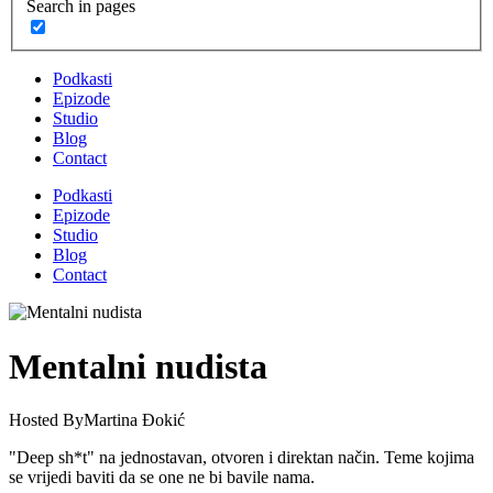
Search in pages
Podkasti
Epizode
Studio
Blog
Contact
Podkasti
Epizode
Studio
Blog
Contact
Mentalni nudista
Hosted By
Martina Đokić
"Deep sh*t" na jednostavan, otvoren i direktan način. Teme kojima
se vrijedi baviti da se one ne bi bavile nama.