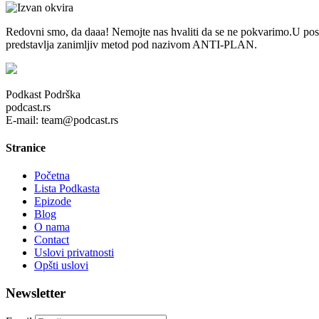
Redovni smo, da daaa! Nemojte nas hvaliti da se ne pokvarimo.U poslje
predstavlja zanimljiv metod pod nazivom ANTI-PLAN.
Podkast Podrška
podcast.rs
E-mail: team@podcast.rs
Stranice
Početna
Lista Podkasta
Epizode
Blog
O nama
Contact
Uslovi privatnosti
Opšti uslovi
Newsletter