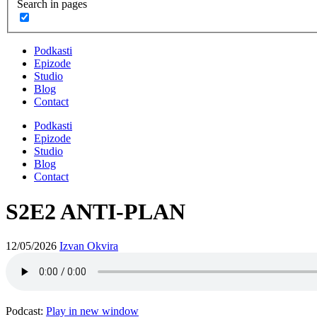
Search in pages
Podkasti
Epizode
Studio
Blog
Contact
Podkasti
Epizode
Studio
Blog
Contact
S2E2 ANTI-PLAN
12/05/2026
Izvan Okvira
Podcast:
Play in new window