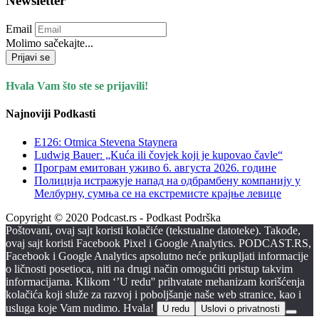
Newsletter
Email
Molimo sačekajte...
Prijavi se
Hvala Vam što ste se prijavili!
Najnoviji Podkasti
E126: Otmica Stevena Staynera
Ludwig Bauer: „Kuća ili čovjek koji je kupovao čavle“
Програм емитован уживо 6. августа 2026. годинe
Полиција истражује напад на одбрамбену компанију у
Мелбурну, сумња се на екстремисте крајње левице
Copyright © 2020 Podcast.rs - Podkast Podrška
Poštovani, ovaj sajt koristi kolačiće (tekstualne datoteke). Takođe,
ovaj sajt koristi Facebook Pixel i Google Analytics. PODCAST.RS,
Facebook i Google Analytics apsolutno neće prikupljati informacije
o ličnosti posetioca, niti na drugi način omogućiti pristup takvim
informacijama. Klikom ‘’U redu'' prihvatate mehanizam korišćenja
kolačića koji služe za razvoj i poboljšanje naše web stranice, kao i
usluga koje Vam nudimo. Hvala!
U redu
Uslovi o privatnosti