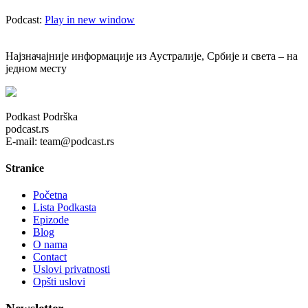
Podcast:
Play in new window
Најзначајније информације из Аустралије, Србије и света – на
једном месту
Podkast Podrška
podcast.rs
E-mail: team@podcast.rs
Stranice
Početna
Lista Podkasta
Epizode
Blog
O nama
Contact
Uslovi privatnosti
Opšti uslovi