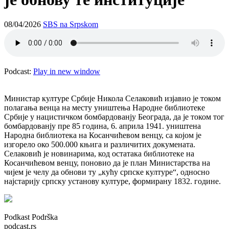
08/04/2026
SBS na Srpskom
Podcast:
Play in new window
Министар културе Србије Никола Селаковић изјавио је током
полагања венца на месту уништења Народне библиотеке
Србије у нацистичком бомбардованју Београда, да је током тог
бомбардованју пре 85 година, 6. априла 1941. уништена
Народна библиотека на Косанчићевом венцу, са којом је
изгорело око 500.000 књига и различитих докумената.
Селаковић је новинарима, код остатака библиотеке на
Косанчићевом венцу, поновио да је план Министарства на
чијем је челу да обнови ту „кућу српске културе“, односно
најстарију српску установу културе, формирану 1832. године.
Podkast Podrška
podcast.rs