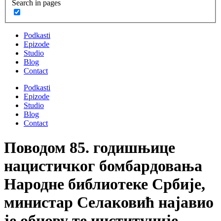
Search in pages
Podkasti
Epizode
Studio
Blog
Contact
Podkasti
Epizode
Studio
Blog
Contact
Поводом 85. годишњице
нацистичког бомбардовања
Народне библиотеке Србије,
министар Селаковић најавио
је обнову те институције