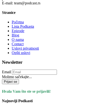
E-mail: team@podcast.rs
Stranice
Početna
Lista Podkasta
Epizode
Blog
O nama
Contact
Uslovi privatnosti
Opšti uslovi
Newsletter
Email
Molimo sačekajte...
Prijavi se
Hvala Vam što ste se prijavili!
Najnoviji Podkasti