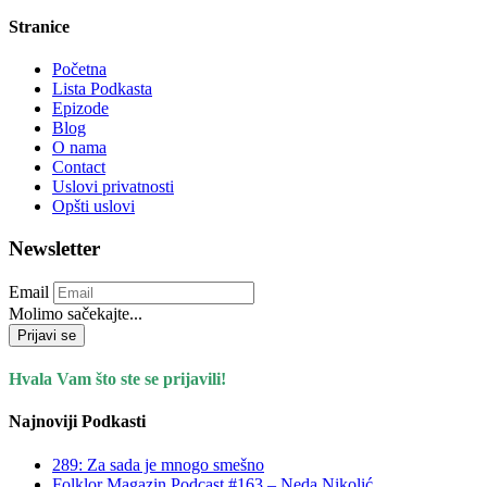
Stranice
Početna
Lista Podkasta
Epizode
Blog
O nama
Contact
Uslovi privatnosti
Opšti uslovi
Newsletter
Email
Molimo sačekajte...
Prijavi se
Hvala Vam što ste se prijavili!
Najnoviji Podkasti
289: Za sada je mnogo smešno
Folklor Magazin Podcast #163 – Neda Nikolić