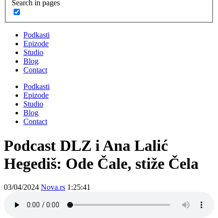
Search in pages
Podkasti
Epizode
Studio
Blog
Contact
Podkasti
Epizode
Studio
Blog
Contact
Podcast DLZ i Ana Lalić
Hegediš: Ode Čale, stiže Čela
03/04/2024
Nova.rs
1:25:41