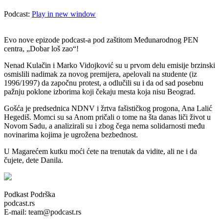
Podcast:
Play in new window
Evo nove epizode podcast-a pod zaštitom Međunarodnog PEN
centra, „Dobar loš zao“!
Nenad Kulačin i Marko Vidojković su u prvom delu emisije brzinski
osmislili nadimak za novog premijera, apelovali na studente (iz
1996/1997) da započnu protest, a odlučili su i da od sad posebnu
pažnju poklone izborima koji čekaju mesta koja nisu Beograd.
Gošća je predsednica NDNV i žrtva fašističkog progona, Ana Lalić
Hegediš. Momci su sa Anom pričali o tome na šta danas liči život u
Novom Sadu, a analizirali su i zbog čega nema solidarnosti među
novinarima kojima je ugrožena bezbednost.
U Magarećem kutku moći ćete na trenutak da vidite, ali ne i da
čujete, dete Danila.
Podkast Podrška
podcast.rs
E-mail: team@podcast.rs