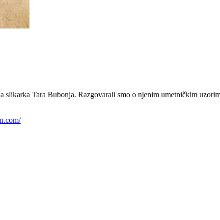
a slikarka Tara Bubonja. Razgovarali smo o njenim umetničkim uzorima 
on.com/