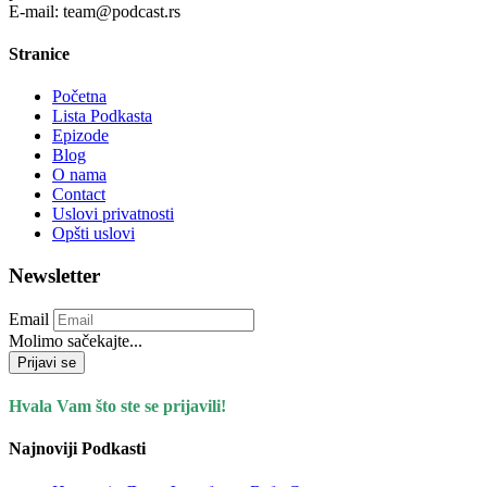
E-mail: team@podcast.rs
Stranice
Početna
Lista Podkasta
Epizode
Blog
O nama
Contact
Uslovi privatnosti
Opšti uslovi
Newsletter
Email
Molimo sačekajte...
Prijavi se
Hvala Vam što ste se prijavili!
Najnoviji Podkasti