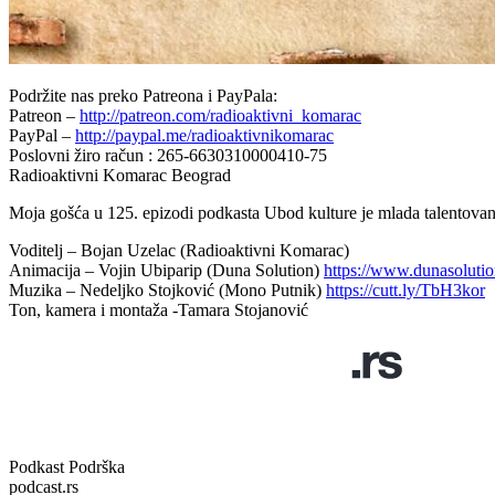
Podržite nas preko Patreona i PayPala:
Patreon –
http://patreon.com/radioaktivni_komarac
PayPal –
http://paypal.me/radioaktivnikomarac
Poslovni žiro račun : 265-6630310000410-75
Radioaktivni Komarac Beograd
Moja gošća u 125. epizodi podkasta Ubod kulture je mlada talentovan
Voditelj – Bojan Uzelac (Radioaktivni Komarac)
Animacija – Vojin Ubiparip (Duna Solution)
https://www.dunasoluti
Muzika – Nedeljko Stojković (Mono Putnik)
https://cutt.ly/TbH3kor
Ton, kamera i montaža -Tamara Stojanović
Podkast Podrška
podcast.rs