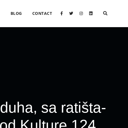
O
BLOG
CONTACT
duha, sa ratišta-
od Kulture 124