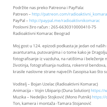
Podržite nas preko Patreona i PayPala:
Patreon –
http://patreon.com/radioaktivni_komara
PayPal –
http://paypal.me/radioaktivnikomarac
Poslovni žiro račun : 265-6630310000410-75
Radioaktivni Komarac Beograd
Moj gost u 124. epizodi podkasta je jedan od naših 
avanturama, putovanjima i o tome kako je Dragolju
fotografisanje iz vazduha, na ratištima i beleženje
životinja, fotografisanja nudista, rokenrol bendova
krasile naslovne strane najvećih časopisa kao što s
Voditelj – Bojan Uzelac (Radioaktivni Komarac)
Animacija – Vojin Ubiparip (Duna Solution)
https://
Muzika – Nedeljko Stojković (Mono Putnik)
https://
Ton, kamera i montaža -Tamara Stojanović