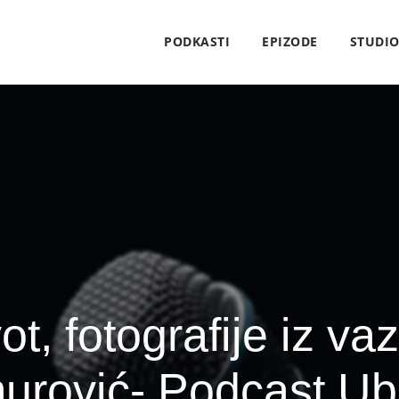
PODKASTI
EPIZODE
STUDI
t, fotografije iz vaz
urović- Podcast Ub