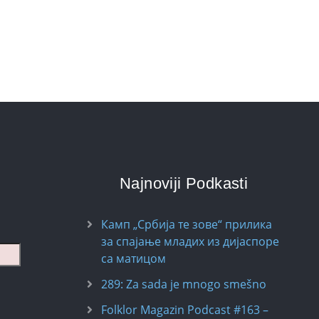
Najnoviji Podkasti
Камп „Србија те зове“ прилика
за спајање младих из дијаспоре
са матицом
289: Za sada je mnogo smešno
Folklor Magazin Podcast #163 –