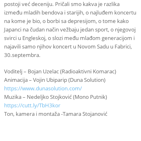
postoji već deceniju. Pričali smo kakva je razlika
između mladih bendova i starijih, o najluđem koncertu
na kome je bio, o borbi sa depresijom, o tome kako
Japanci na čudan način vežbaju jedan sport, o njegovoj
svirci u Engleskoj, o slozi među mlađom generacijom i
najavili samo njihov koncert u Novom Sadu u Fabrici,
30.septembra.
Voditelj – Bojan Uzelac (Radioaktivni Komarac)
Animacija – Vojin Ubiparip (Duna Solution)
https://www.dunasolution.com/
Muzika – Nedeljko Stojković (Mono Putnik)
https://cutt.ly/TbH3kor
Ton, kamera i montaža -Tamara Stojanović