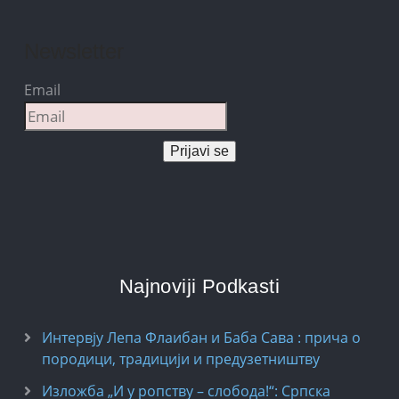
Newsletter
Email
Prijavi se
Najnoviji Podkasti
Интервју Лепа Флаибан и Баба Сава : прича о
породици, традицији и предузетништву
Изложба „И у ропству – слобода!“: Српска