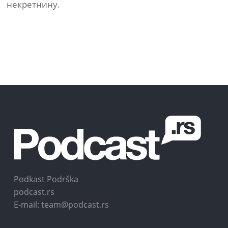
некретнину.
Podkast Podrška
podcast.rs
E-mail: team@podcast.rs