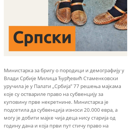
Министарка за бригу о породици и демографију y
Влади Србије Милица Ђурђевић Стаменковски
уручила је у Палати „Србија” 77 решења мајкама
које су оствариле право на субвенцију за
куповину прве некретнине. Министарка је
подсетила да субвенција износи 20.000 евра, а
могу је добити мајке чија деца нису старија од
годину дана и која први пут стичу право на