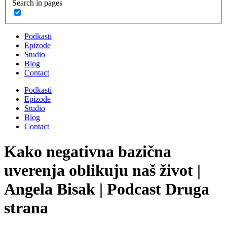
Search in pages
Podkasti
Epizode
Studio
Blog
Contact
Podkasti
Epizode
Studio
Blog
Contact
Kako negativna bazična
uverenja oblikuju naš život |
Angela Bisak | Podcast Druga
strana