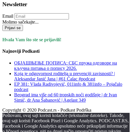
Newsletter
Email
Molimo sačekajte...
Prijavi se
Hvala Vam što ste se prijavili!
Najnoviji Podkasti
ОБЈАШЊЕЊЕ ПОПИСА: СБС пружа одговоре на
кључна питања о попису 2026.
Koja je odgovornost roditelja u prevenciji zavisnosti? |
Aleksandar Janić Jana | #61 Ćalac #podcast
EP 381: Vlada Radivojević, 011info & 381info – Pojačalo
podcast
Beograd ima više od 60 tropskih noći godišnje | dr Ivan
Simić, dr Ana Šabanović | Agelast 349
Copyright © 2020 Podcast.rs - Podkast Podrška
Poštovani, ovaj sajt koristi kolačiće (tekstualne datoteke). Takođe,
ovaj sajt koristi Facebook Pixel i Google Analytics. PODCAST.RS,
Facebook i Google Analytics apsolutno neće prikupljati informacije
o ličnosti posetioca, niti na drugi način omogućiti pristup takvim