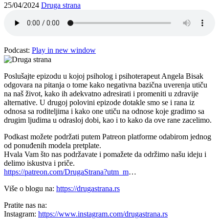
25/04/2024
Druga strana
Podcast:
Play in new window
Poslušajte epizodu u kojoj psiholog i psihoterapeut Angela Bisak
odgovara na pitanja o tome kako negativna bazična uverenja utiču
na naš život, kako ih adekvatno adresirati i promeniti u zdravije
alternative. U drugoj polovini epizode dotakle smo se i rana iz
odnosa sa roditeljima i kako one utiču na odnose koje gradimo sa
drugim ljudima u odrasloj dobi, kao i to kako da ove rane zacelimo.
Podkast možete podržati putem Patreon platforme odabirom jednog
od ponuđenih modela pretplate.
Hvala Vam što nas podržavate i pomažete da održimo našu ideju i
delimo iskustva i priče.
https://patreon.com/DrugaStrana?utm_m
…
Više o blogu na:
https://drugastrana.rs
Pratite nas na:
Instagram:
https://www.instagram.com/drugastrana.rs