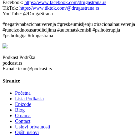
Facebook:
https://www.facebook.com/drugastrana.rs
TikTok:
https://www.tiktok.com/@drugastrana.rs
YouTube: @DrugaStrana
#negativnabazicnauverenja #greskeumisljenju #iracionalnauverenja
#raneizodnosasaroditeljima #automatskemisli #psihoterapija
#psihologija #drugastrana
Podkast Podrška
podcast.rs
E-mail: team@podcast.rs
Stranice
Početna
Lista Podkasta
Epizode
Blog
O nama
Contact
Uslovi privatnosti
Opšti uslovi