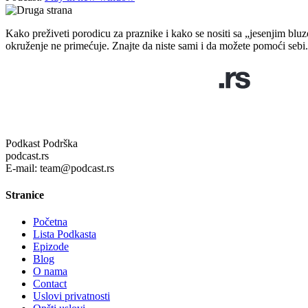
Kako preživeti porodicu za praznike i kako se nositi sa „jesenjim bl
okruženje ne primećuje. Znajte da niste sami i da možete pomoći sebi.
Podkast Podrška
podcast.rs
E-mail: team@podcast.rs
Stranice
Početna
Lista Podkasta
Epizode
Blog
O nama
Contact
Uslovi privatnosti