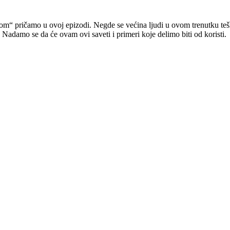
uzom“ pričamo u ovoj epizodi. Negde se većina ljudi u ovom trenutku t
 Nadamo se da će ovam ovi saveti i primeri koje delimo biti od koristi.