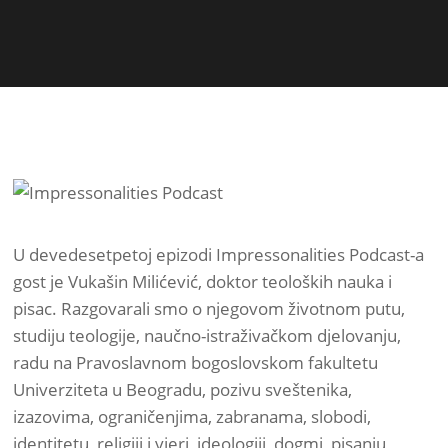
U devedesetpetoj epizodi Impressonalities Podcast-a
gost je Vukašin Milićević, doktor teoloških nauka i
pisac. Razgovarali smo o njegovom životnom putu,
studiju teologije, naučno-istraživačkom djelovanju,
radu na Pravoslavnom bogoslovskom fakultetu
Univerziteta u Beogradu, pozivu sveštenika,
izazovima, ograničenjima, zabranama, slobodi,
identitetu, religiji i vjeri, ideologiji, dogmi, pisanju